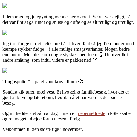
Julemarked og julepynt og mennesker overalt. Vejret var dejligt, så
det var fint at gå rundt og snuse og dufte og se alt muligt og umuligt.
Jeg tror fudge er det helt store i år. I hvert fald så jeg flere boder med
kæmpe stykker fudge – i alle mulige smagsvarianter. Nogen bedre
end andre. Men der kom nogle stykker med hjem 🙂 Ud over lidt
andre småting, som indtil videre er pakket ned 🙂
“Logospotter” – på et vandkrus i Illum 🙂
Søndag gik turen mod vest. Et hyggeligt familiebesøg, hvor det er
godt at blive opdateret om, hvordan året har været siden sidste
besøg.
Og nu hedder det så mandag – men en
pebernøddedej
i kølelskabet
og ret meget arbejde foran næsen af mig.
Velkommen til den sidste uge i november.