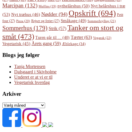
Marcipan
(132)
Nyt helårshus i træ
nythelårshus
(50)
Muffins
(19)
Opskrift
(694)
Nødder
(94)
(53)
Nyt træhus
(46)
Petit
Småkage
(49)
four
(27)
Rejser og ferier
(27)
Pizza
(20)
Sommerbryllup
(21)
Tanker om stort og
Sommerhus
(179)
Strik
(57)
småt
(473)
Tærter
(63)
Turen går til ...
(40)
Vegansk
(22)
Årets gang
(59)
Vegetarisk
(45)
Æblekage
(34)
Blogs jeg følger
Tanja Mortensen
Dalsgaard i Skivholme
Underet er at vi er til
Vegetarisk hverdag
Arkiver
Arkiver