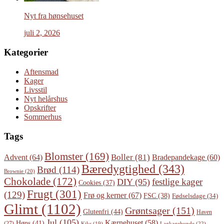
Nyt fra hønsehuset
juli 2, 2026
Kategorier
Aftensmad
Kager
Livsstil
Nyt helårshus
Opskrifter
Sommerhus
Tags
Blomster
(169)
Boller
(81)
Advent
(64)
Bradepandekage
(60)
Bæredygtighed
(343)
Brød
(114)
Brownie
(20)
Chokolade
(172)
festlige kager
DIY
(95)
Cookies
(37)
Frugt
(301)
(129)
Frø og kerner
(67)
FSC
(38)
Fødselsdage
(34)
Glimt
(1102)
Grøntsager
(151)
Glutenfri
(44)
Haven
Jul
(105)
Kærnehuset
(58)
Høns
(41)
(27)
Lagkagebunde
(22)
Kiks
(19)