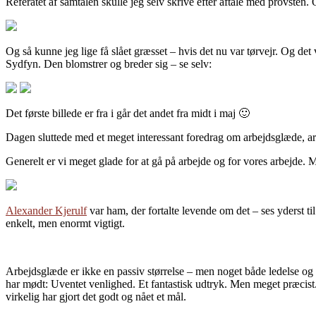
Referatet af samtalen skulle jeg selv skrive efter aftale med provsten
Og så kunne jeg lige få slået græsset – hvis det nu var tørvejr. Og det v
Sydfyn. Den blomstrer og breder sig – se selv:
Det første billede er fra i går det andet fra midt i maj 🙂
Dagen sluttede med et meget interessant foredrag om arbejdsglæde, ar
Generelt er vi meget glade for at gå på arbejde og for vores arbejde
Alexander Kjerulf
var ham, der fortalte levende om det – ses yderst ti
enkelt, men enormt vigtigt.
Arbejdsglæde er ikke en passiv størrelse – men noget både ledelse og 
har mødt: Uventet venlighed. Et fantastisk udtryk. Men meget præcist. H
virkelig har gjort det godt og nået et mål.