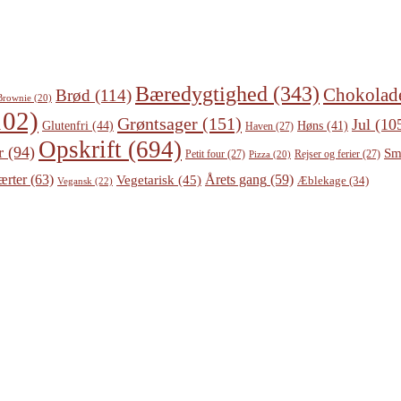
Bæredygtighed
(343)
Chokolad
Brød
(114)
Brownie
(20)
02)
Grøntsager
(151)
Jul
(10
Glutenfri
(44)
Høns
(41)
Haven
(27)
Opskrift
(694)
r
(94)
Sm
Petit four
(27)
Rejser og ferier
(27)
Pizza
(20)
ærter
(63)
Årets gang
(59)
Vegetarisk
(45)
Æblekage
(34)
Vegansk
(22)