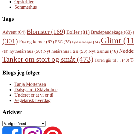
Opskrifter
Sommerhus
Tags
Blomster
(169)
Boller
(81)
Advent
(64)
Bradepandekage
(60)
Glimt
(11
(301)
Frø og kerner
(67)
FSC
(38)
Fødselsdage
(34)
Nødde
Nyt helårshus i træ
(53)
nythelårshus
(50)
Nyt træhus
(46)
(19)
Tanker om stort og småt
(473)
T
Turen går til ...
(40)
Blogs jeg følger
Tanja Mortensen
Dalsgaard i Skivholme
Underet er at vi er til
Vegetarisk hverdag
Arkiver
Arkiver