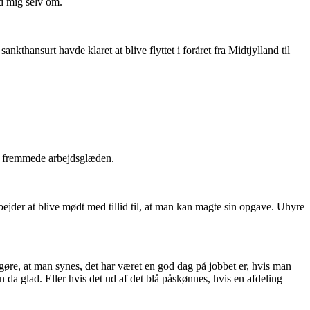
ed mig selv om.
nkthansurt havde klaret at blive flyttet i foråret fra Midtjylland til
og fremmede arbejdsglæden.
rbejder at blive mødt med tillid til, at man kan magte sin opgave. Uhyre
gøre, at man synes, det har været en god dag på jobbet er, hvis man
n da glad. Eller hvis det ud af det blå påskønnes, hvis en afdeling