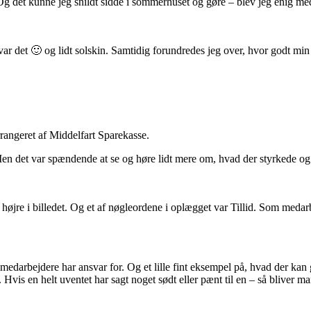
. Og det kunne jeg snildt sidde i sommerhuset og gøre – blev jeg enig m
ar det 🙂 og lidt solskin. Samtidig forundredes jeg over, hvor godt min sa
rangeret af Middelfart Sparekasse.
. Men det var spændende at se og høre lidt mere om, hvad der styrkede 
l højre i billedet. Og et af nøgleordene i oplægget var Tillid. Som meda
medarbejdere har ansvar for. Og et lille fint eksempel på, hvad der kan 
vis en helt uventet har sagt noget sødt eller pænt til en – så bliver ma