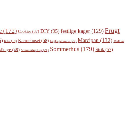
Frugt
e
(172)
festlige kager
(129)
DIY
(95)
Cookies
(37)
Marcipan
(132)
5)
Kærnehuset
(58)
Lagkagebunde
(22)
Kiks
(19)
Muffins
Sommerhus
(179)
Strik
(57)
åkage
(49)
Sommerbryllup
(21)