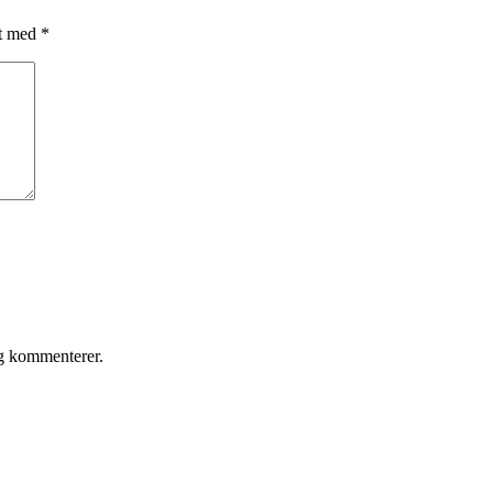
et med
*
eg kommenterer.