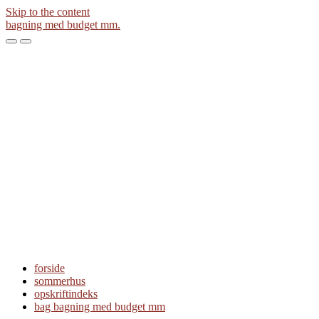
Skip to the content
bagning med budget mm.
Toggle
Toggle
the
the
mobile
search
menu
field
forside
sommerhus
opskriftindeks
bag bagning med budget mm