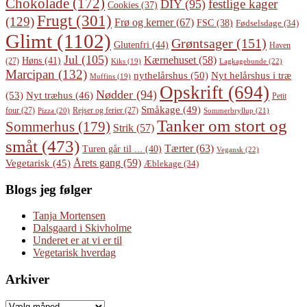
Chokolade
(172)
festlige kager
DIY
(95)
Cookies
(37)
Frugt
(301)
(129)
Frø og kerner
(67)
FSC
(38)
Fødselsdage
(34)
Glimt
(1102)
Grøntsager
(151)
Glutenfri
(44)
Haven
Jul
(105)
Kærnehuset
(58)
Høns
(41)
(27)
Lagkagebunde
(22)
Kiks
(19)
Marcipan
(132)
Nyt helårshus i træ
nythelårshus
(50)
Muffins
(19)
Opskrift
(694)
Nødder
(94)
(53)
Nyt træhus
(46)
Petit
Småkage
(49)
four
(27)
Rejser og ferier
(27)
Pizza
(20)
Sommerbryllup
(21)
Tanker om stort og
Sommerhus
(179)
Strik
(57)
småt
(473)
Tærter
(63)
Turen går til ...
(40)
Vegansk
(22)
Årets gang
(59)
Vegetarisk
(45)
Æblekage
(34)
Blogs jeg følger
Tanja Mortensen
Dalsgaard i Skivholme
Underet er at vi er til
Vegetarisk hverdag
Arkiver
Arkiver