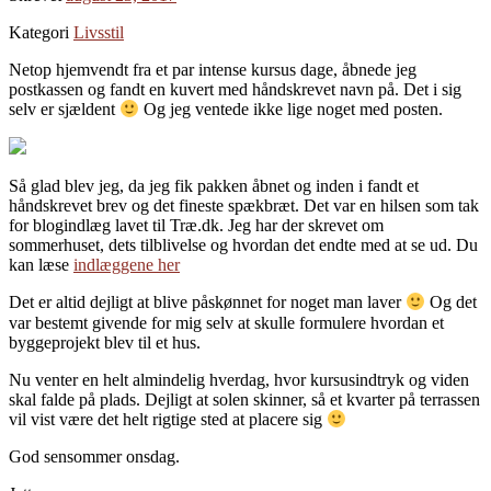
Kategori
Livsstil
Netop hjemvendt fra et par intense kursus dage, åbnede jeg
postkassen og fandt en kuvert med håndskrevet navn på. Det i sig
selv er sjældent
Og jeg ventede ikke lige noget med posten.
Så glad blev jeg, da jeg fik pakken åbnet og inden i fandt et
håndskrevet brev og det fineste spækbræt. Det var en hilsen som tak
for blogindlæg lavet til Træ.dk. Jeg har der skrevet om
sommerhuset, dets tilblivelse og hvordan det endte med at se ud. Du
kan læse
indlæggene her
Det er altid dejligt at blive påskønnet for noget man laver
Og det
var bestemt givende for mig selv at skulle formulere hvordan et
byggeprojekt blev til et hus.
Nu venter en helt almindelig hverdag, hvor kursusindtryk og viden
skal falde på plads. Dejligt at solen skinner, så et kvarter på terrassen
vil vist være det helt rigtige sted at placere sig
God sensommer onsdag.