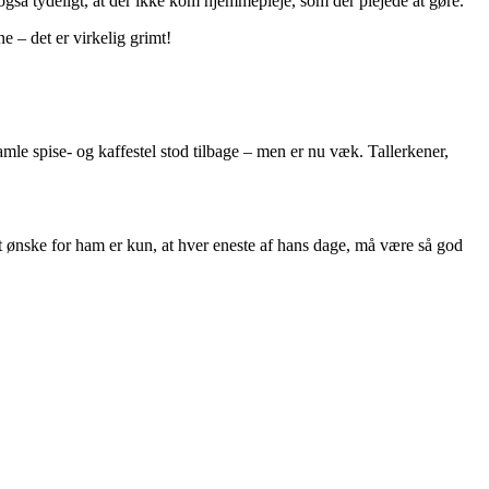
også tydeligt, at der ikke kom hjemmepleje, som der plejede at gøre.
e – det er virkelig grimt!
mle spise- og kaffestel stod tilbage – men er nu væk. Tallerkener,
rt ønske for ham er kun, at hver eneste af hans dage, må være så god