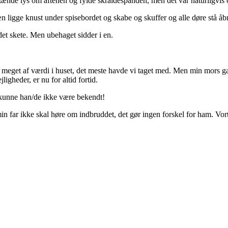
 tænde lys om aftenen og fylde skraldespanden, men det var naturligvis 
n ligge knust under spisebordet og skabe og skuffer og alle døre stå åbn
 det skete. Men ubehaget sidder i en.
ke meget af værdi i huset, det meste havde vi taget med. Men min mors ga
ligheder, er nu for altid fortid.
t kunne han/de ikke være bekendt!
 min far ikke skal høre om indbruddet, det gør ingen forskel for ham. Vo