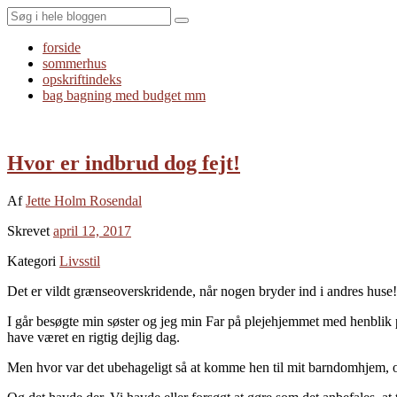
Search
forside
sommerhus
opskriftindeks
bag bagning med budget mm
Hvor er indbrud dog fejt!
Af
Jette Holm Rosendal
Skrevet
april 12, 2017
Kategori
Livsstil
Det er vildt grænseoverskridende, når nogen bryder ind i andres huse!
I går besøgte min søster og jeg min Far på plejehjemmet med henblik 
have været en rigtig dejlig dag.
Men hvor var det ubehageligt så at komme hen til mit barndomhjem, o