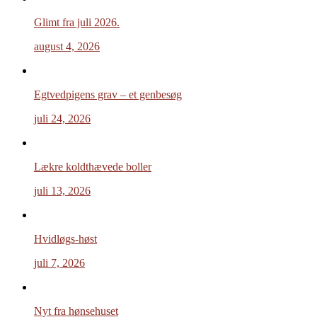
Glimt fra juli 2026.
august 4, 2026
Egtvedpigens grav – et genbesøg
juli 24, 2026
Lækre koldthævede boller
juli 13, 2026
Hvidløgs-høst
juli 7, 2026
Nyt fra hønsehuset