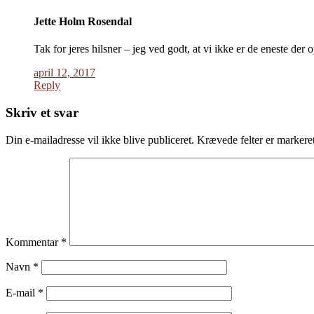
Jette Holm Rosendal
Tak for jeres hilsner – jeg ved godt, at vi ikke er de eneste der 
april 12, 2017
Reply
Skriv et svar
Din e-mailadresse vil ikke blive publiceret.
Krævede felter er marker
Kommentar
*
Navn
*
E-mail
*