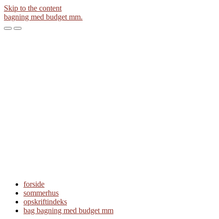
Skip to the content
bagning med budget mm.
Toggle
Toggle
the
the
mobile
search
menu
field
forside
sommerhus
opskriftindeks
bag bagning med budget mm