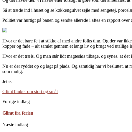
Og det havde der. Vi havde eller forsøgt at gøre som det anbefales, at
Så at træde ind i huset og se køkkengulvet sejle med sengetøj, porcelæ
Politiet var hurtigt på banen og sendte allerede i aftes en rapport over
Hvor er det bare fejt at stikke af med andre folks ting. Og der var ik
kopper og fade – alt samlet gennem et langt liv og brugt ved utallige lej
Hvor er det træls. Og man står lidt magtesløs tilbage, og synes, at de
Nu er der ryddet op og lagt på plads. Og samtidig har vi besluttet, at
som mulig.
Jette.
Glimt
Tanker om stort og småt
Forrige indlæg
Glimt fra ferien
Næste indlæg