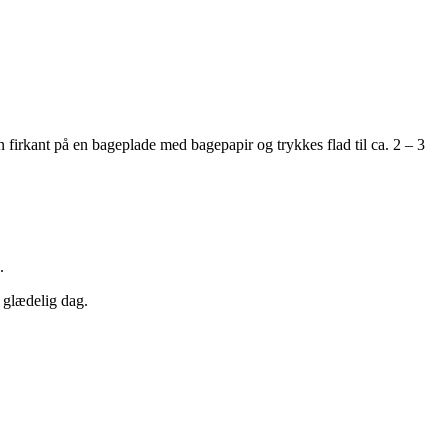
 firkant på en bageplade med bagepapir og trykkes flad til ca. 2 – 3
.
g glædelig dag.