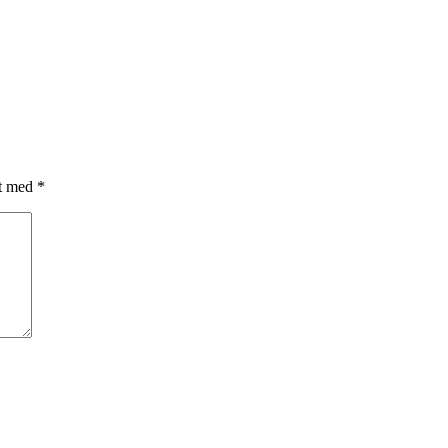
et med
*