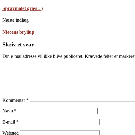
Spraymalet græs :-)
Næste indlæg
Niecens bryllup
Skriv et svar
Din e-mailadresse vil ikke blive publiceret.
Krævede felter er marker
Kommentar
*
Navn
*
E-mail
*
Websted