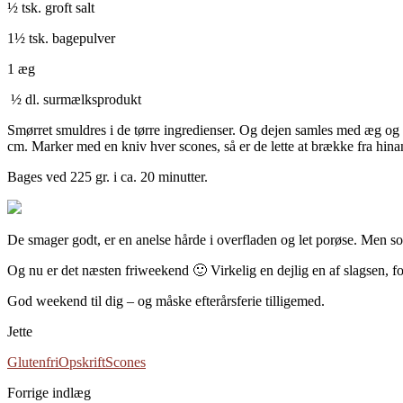
½ tsk. groft salt
1½ tsk. bagepulver
1 æg
½ dl. surmælksprodukt
Smørret smuldres i de tørre ingredienser. Og dejen samles med æg og s
cm. Marker med en kniv hver scones, så er de lette at brække fra hina
Bages ved 225 gr. i ca. 20 minutter.
De smager godt, er en anelse hårde i overfladen og let porøse. Men som 
Og nu er det næsten friweekend 🙂 Virkelig en dejlig en af slagsen, for
God weekend til dig – og måske efterårsferie tilligemed.
Jette
Glutenfri
Opskrift
Scones
Forrige indlæg