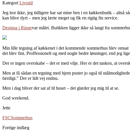
Kategori
Livsstil
Jeg tror ikke, jeg tidligere har sat mine ben i en køkkenbutik – altså
kan blive dyrt – men jeg lærte meget og fik en rigtig fin service.
Designa i Ringe
var målet. Butikken ligger ikke så langt fra sommerhus
Min lille tegning af køkkenet i det kommende sommerhus blev omsat ti
det blev fint. Proffessionelt og med nogle bedre løsninger, end jeg l
Der er ingen overskabe – det er med vilje. Her er det tanken, at overs
Men at få sådan en tegning med hjem puster jo også til utålmodighede
færdigt.” Der er lidt vej endnu.
Men i dag bliver der sat af til huset – det glæder jeg mig til at se.
God weekend.
Jette
FSC
Sommerhus
Forrige indlæg