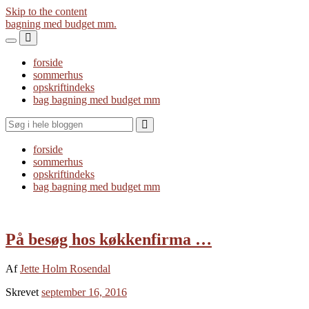
Skip to the content
bagning med budget mm.
Toggle
Toggle
the
the
forside
mobile
search
sommerhus
menu
field
opskriftindeks
bag bagning med budget mm
Search
forside
sommerhus
opskriftindeks
bag bagning med budget mm
På besøg hos køkkenfirma …
Af
Jette Holm Rosendal
Skrevet
september 16, 2016