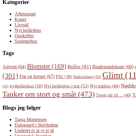
Kategorier
Aftensmad
Kager
Livsstil
Nyt helårshus
Opskrifter
Sommerhus
Tags
Blomster
(169)
Boller
(81)
Advent
(64)
Bradepandekage
(60)
Glimt
(11
(301)
Frø og kerner
(67)
FSC
(38)
Fødselsdage
(34)
Nødde
Nyt helårshus i træ
(53)
nythelårshus
(50)
Nyt træhus
(46)
(19)
Tanker om stort og småt
(473)
T
Turen går til ...
(40)
Blogs jeg følger
Tanja Mortensen
Dalsgaard i Skivholme
Underet er at vi er til
Vegetarisk hverdag