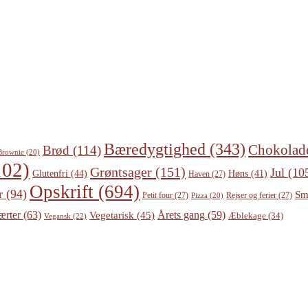
Bæredygtighed
(343)
Chokolad
Brød
(114)
Brownie
(20)
02)
Grøntsager
(151)
Jul
(10
Glutenfri
(44)
Høns
(41)
Haven
(27)
Opskrift
(694)
r
(94)
Sm
Petit four
(27)
Rejser og ferier
(27)
Pizza
(20)
ærter
(63)
Årets gang
(59)
Vegetarisk
(45)
Æblekage
(34)
Vegansk
(22)