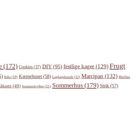
Frugt
e
(172)
festlige kager
(129)
DIY
(95)
Cookies
(37)
Marcipan
(132)
5)
Kærnehuset
(58)
Lagkagebunde
(22)
Kiks
(19)
Muffins
Sommerhus
(179)
Strik
(57)
åkage
(49)
Sommerbryllup
(21)