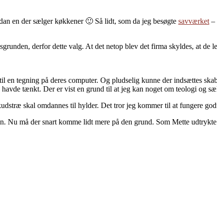
 sådan en der sælger køkkener 🙂 Så lidt, som da jeg besøgte
savværket
– 
grunden, derfor dette valg. At det netop blev det firma skyldes, at de l
l en tegning på deres computer. Og pludselig kunne der indsættes skabe 
ige havde tænkt. Der er vist en grund til at jeg kan noget om teologi og
kudstræ skal omdannes til hylder. Det tror jeg kommer til at fungere god
n. Nu må der snart komme lidt mere på den grund. Som Mette udtrykte d