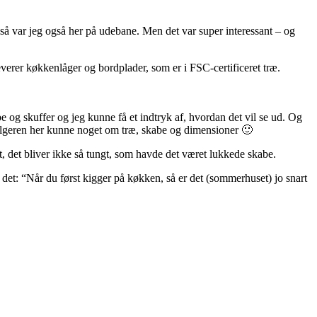
så var jeg også her på udebane. Men det var super interessant – og
everer køkkenlåger og bordplader, som er i FSC-certificeret træ.
og skuffer og jeg kunne få et indtryk af, hvordan det vil se ud. Og
 sælgeren her kunne noget om træ, skabe og dimensioner 🙂
t, det bliver ikke så tungt, som havde det været lukkede skabe.
et: “Når du først kigger på køkken, så er det (sommerhuset) jo snart