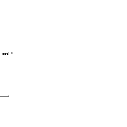
et med
*