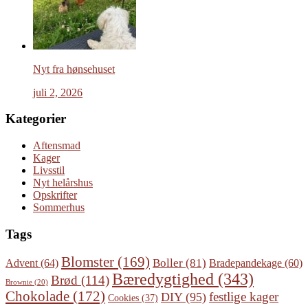
Nyt fra hønsehuset
juli 2, 2026
Kategorier
Aftensmad
Kager
Livsstil
Nyt helårshus
Opskrifter
Sommerhus
Tags
Blomster
(169)
Boller
(81)
Advent
(64)
Bradepandekage
(60)
Bæredygtighed
(343)
Brød
(114)
Brownie
(20)
Chokolade
(172)
festlige kager
DIY
(95)
Cookies
(37)