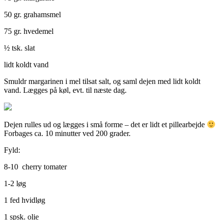
50 gr. grahamsmel
75 gr. hvedemel
½ tsk. slat
lidt koldt vand
Smuldr margarinen i mel tilsat salt, og saml dejen med lidt koldt
vand. Lægges på køl, evt. til næste dag.
Dejen rulles ud og lægges i små forme – det er lidt et pillearbejde
Forbages ca. 10 minutter ved 200 grader.
Fyld:
8-10 cherry tomater
1-2 løg
1 fed hvidløg
1 spsk. olie