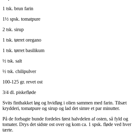
1 tsk. brun farin
1½ spsk. tomatpure
2 tsk. sirup
1 tsk. tørret oregano
1 tsk. tørret basilikum
½ tsk. salt
½ tsk. chilipulver
100-125 gr. revet ost
3/4 dl. piskefløde
Svits finthakket løg og hvidløg i olien sammen med farin. Tilsæt
krydderi, tomatpure og sirup og lad det simre et par minutter.
På de forbagte bunde fordeles først halvdelen af osten, så fyld og
tomater. Drys det sidste ost over og kom ca. 1 spsk. fløde ved hver
tærte.