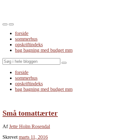
Toggle
Toggle
the
the
forside
mobile
search
sommerhus
menu
field
opskriftindeks
bag bagning med budget mm
Search
forside
sommerhus
opskriftindeks
bag bagning med budget mm
Små tomattærter
Af
Jette Holm Rosendal
Skrevet
marts 11, 2016