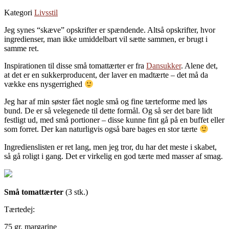
Kategori
Livsstil
Jeg synes “skæve” opskrifter er spændende. Altså opskrifter, hvor
ingredienser, man ikke umiddelbart vil sætte sammen, er brugt i
samme ret.
Inspirationen til disse små tomattærter er fra
Dansukker
. Alene det,
at det er en sukkerproducent, der laver en madtærte – det må da
vække ens nysgerrighed
Jeg har af min søster fået nogle små og fine tærteforme med løs
bund. De er så velegenede til dette formål. Og så ser det bare lidt
festligt ud, med små portioner – disse kunne fint gå på en buffet eller
som forret. Der kan naturligvis også bare bages en stor tærte
Ingredienslisten er ret lang, men jeg tror, du har det meste i skabet,
så gå roligt i gang. Det er virkelig en god tærte med masser af smag.
Små tomattærter
(3 stk.)
Tærtedej:
75 gr. margarine