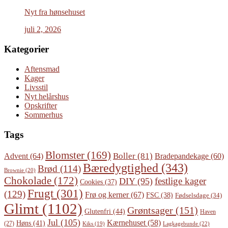
Nyt fra hønsehuset
juli 2, 2026
Kategorier
Aftensmad
Kager
Livsstil
Nyt helårshus
Opskrifter
Sommerhus
Tags
Blomster
(169)
Boller
(81)
Advent
(64)
Bradepandekage
(60)
Bæredygtighed
(343)
Brød
(114)
Brownie
(20)
Chokolade
(172)
festlige kager
DIY
(95)
Cookies
(37)
Frugt
(301)
(129)
Frø og kerner
(67)
FSC
(38)
Fødselsdage
(34)
Glimt
(1102)
Grøntsager
(151)
Glutenfri
(44)
Haven
Jul
(105)
Kærnehuset
(58)
Høns
(41)
(27)
Lagkagebunde
(22)
Kiks
(19)