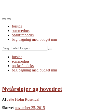
Toggle
Toggle
the
the
forside
mobile
search
sommerhus
menu
field
opskriftindeks
bag bagning med budget mm
Search
forside
sommerhus
opskriftindeks
bag bagning med budget mm
Nytårsløjer og hovedret
Af
Jette Holm Rosendal
Skrevet
november 25, 2015