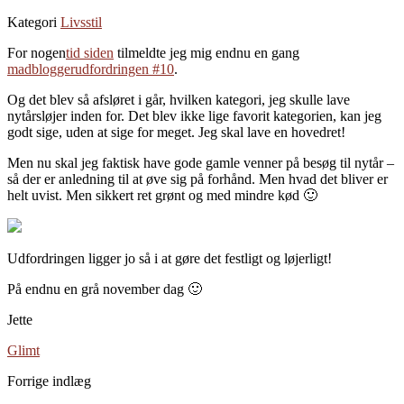
Kategori
Livsstil
For nogen
tid siden
tilmeldte jeg mig endnu en gang
madbloggerudfordringen #10
.
Og det blev så afsløret i går, hvilken kategori, jeg skulle lave
nytårsløjer inden for. Det blev ikke lige favorit kategorien, kan jeg
godt sige, uden at sige for meget. Jeg skal lave en hovedret!
Men nu skal jeg faktisk have gode gamle venner på besøg til nytår –
så der er anledning til at øve sig på forhånd. Men hvad det bliver er
helt uvist. Men sikkert ret grønt og med mindre kød 🙂
Udfordringen ligger jo så i at gøre det festligt og løjerligt!
På endnu en grå november dag 🙂
Jette
Glimt
Forrige indlæg