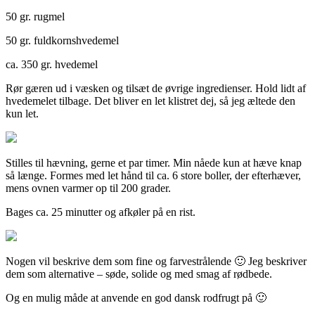
50 gr. rugmel
50 gr. fuldkornshvedemel
ca. 350 gr. hvedemel
Rør gæren ud i væsken og tilsæt de øvrige ingredienser. Hold lidt af
hvedemelet tilbage. Det bliver en let klistret dej, så jeg æltede den
kun let.
Stilles til hævning, gerne et par timer. Min nåede kun at hæve knap
så længe. Formes med let hånd til ca. 6 store boller, der efterhæver,
mens ovnen varmer op til 200 grader.
Bages ca. 25 minutter og afkøler på en rist.
Nogen vil beskrive dem som fine og farvestrålende 🙂 Jeg beskriver
dem som alternative – søde, solide og med smag af rødbede.
Og en mulig måde at anvende en god dansk rodfrugt på 🙂