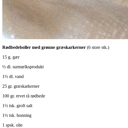
Rødbedeboller med grønne græskarkerner
(6 store stk.)
15 g. gær
½ dl. surmælksprodukt
1½ dl. vand
25 gr. græskarkerner
100 gr. revet rå rødbede
1½ tsk. groft salt
1½ tsk. honning
1 spsk. olie