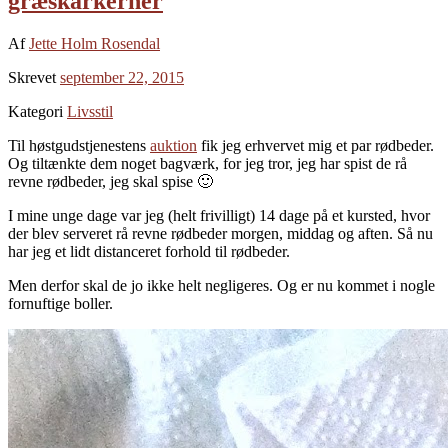
græskarkerner
Af
Jette Holm Rosendal
Skrevet
september 22, 2015
Kategori
Livsstil
Til høstgudstjenestens
auktion
fik jeg erhvervet mig et par rødbeder.
Og tiltænkte dem noget bagværk, for jeg tror, jeg har spist de rå
revne rødbeder, jeg skal spise 🙂
I mine unge dage var jeg (helt frivilligt) 14 dage på et kursted, hvor
der blev serveret rå revne rødbeder morgen, middag og aften. Så nu
har jeg et lidt distanceret forhold til rødbeder.
Men derfor skal de jo ikke helt negligeres. Og er nu kommet i nogle
fornuftige boller.