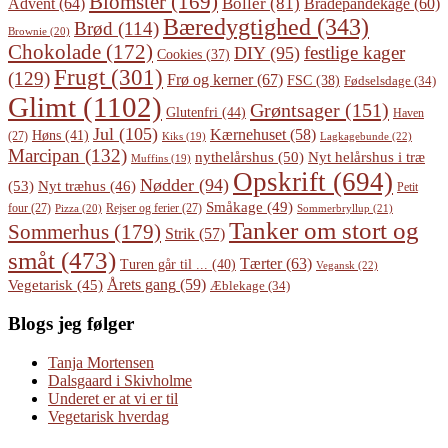
Blomster
(169)
Boller
(81)
Advent
(64)
Bradepandekage
(60)
Bæredygtighed
(343)
Brød
(114)
Brownie
(20)
Chokolade
(172)
festlige kager
DIY
(95)
Cookies
(37)
Frugt
(301)
(129)
Frø og kerner
(67)
FSC
(38)
Fødselsdage
(34)
Glimt
(1102)
Grøntsager
(151)
Glutenfri
(44)
Haven
Jul
(105)
Kærnehuset
(58)
Høns
(41)
(27)
Lagkagebunde
(22)
Kiks
(19)
Marcipan
(132)
Nyt helårshus i træ
nythelårshus
(50)
Muffins
(19)
Opskrift
(694)
Nødder
(94)
(53)
Nyt træhus
(46)
Petit
Småkage
(49)
four
(27)
Rejser og ferier
(27)
Pizza
(20)
Sommerbryllup
(21)
Tanker om stort og
Sommerhus
(179)
Strik
(57)
småt
(473)
Tærter
(63)
Turen går til ...
(40)
Vegansk
(22)
Årets gang
(59)
Vegetarisk
(45)
Æblekage
(34)
Blogs jeg følger
Tanja Mortensen
Dalsgaard i Skivholme
Underet er at vi er til
Vegetarisk hverdag