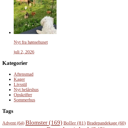
Nyt fra hønsehuset
juli 2, 2026
Kategorier
Aftensmad
Kager
Livsstil
Nyt helårshus
Opskrifter
Sommerhus
Tags
Blomster
(169)
Boller
(81)
Advent
(64)
Bradepandekage
(60)