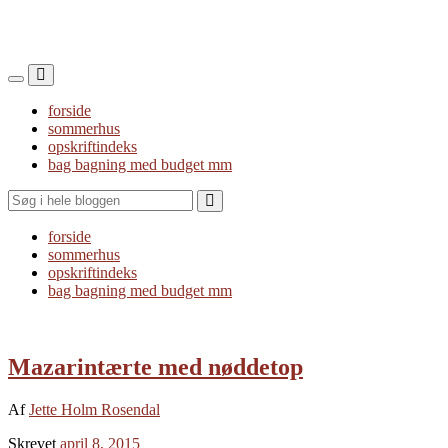
Toggle
Toggle
the
the
forside
mobile
search
sommerhus
menu
field
opskriftindeks
bag bagning med budget mm
Search
forside
sommerhus
opskriftindeks
bag bagning med budget mm
Mazarintærte med nøddetop
Af
Jette Holm Rosendal
Skrevet
april 8, 2015