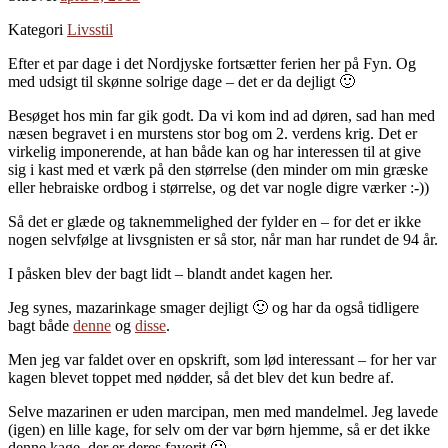
Kategori
Livsstil
Efter et par dage i det Nordjyske fortsætter ferien her på Fyn. Og
med udsigt til skønne solrige dage – det er da dejligt 🙂
Besøget hos min far gik godt. Da vi kom ind ad døren, sad han med
næsen begravet i en murstens stor bog om 2. verdens krig. Det er
virkelig imponerende, at han både kan og har interessen til at give
sig i kast med et værk på den størrelse (den minder om min græske
eller hebraiske ordbog i størrelse, og det var nogle digre værker :-))
Så det er glæde og taknemmelighed der fylder en – for det er ikke
nogen selvfølge at livsgnisten er så stor, når man har rundet de 94 år.
I påsken blev der bagt lidt – blandt andet kagen her.
Jeg synes, mazarinkage smager dejligt 🙂 og har da også tidligere
bagt både
denne
og
disse
.
Men jeg var faldet over en opskrift, som lød interessant – for her var
kagen blevet toppet med nødder, så det blev det kun bedre af.
Selve mazarinen er uden marcipan, men med mandelmel. Jeg lavede
(igen) en lille kage, for selv om der var børn hjemme, så er det ikke
denne kage, der er deres favorit 🙂