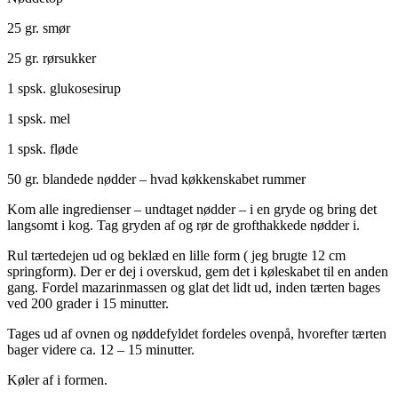
25 gr. smør
25 gr. rørsukker
1 spsk. glukosesirup
1 spsk. mel
1 spsk. fløde
50 gr. blandede nødder – hvad køkkenskabet rummer
Kom alle ingredienser – undtaget nødder – i en gryde og bring det
langsomt i kog. Tag gryden af og rør de grofthakkede nødder i.
Rul tærtedejen ud og beklæd en lille form ( jeg brugte 12 cm
springform). Der er dej i overskud, gem det i køleskabet til en anden
gang. Fordel mazarinmassen og glat det lidt ud, inden tærten bages
ved 200 grader i 15 minutter.
Tages ud af ovnen og nøddefyldet fordeles ovenpå, hvorefter tærten
bager videre ca. 12 – 15 minutter.
Køler af i formen.