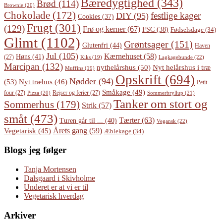
Bæredygtighed
(343)
Brød
(114)
Brownie
(20)
Chokolade
(172)
festlige kager
DIY
(95)
Cookies
(37)
Frugt
(301)
(129)
Frø og kerner
(67)
FSC
(38)
Fødselsdage
(34)
Glimt
(1102)
Grøntsager
(151)
Glutenfri
(44)
Haven
Jul
(105)
Kærnehuset
(58)
Høns
(41)
(27)
Lagkagebunde
(22)
Kiks
(19)
Marcipan
(132)
Nyt helårshus i træ
nythelårshus
(50)
Muffins
(19)
Opskrift
(694)
Nødder
(94)
(53)
Nyt træhus
(46)
Petit
Småkage
(49)
four
(27)
Rejser og ferier
(27)
Pizza
(20)
Sommerbryllup
(21)
Tanker om stort og
Sommerhus
(179)
Strik
(57)
småt
(473)
Tærter
(63)
Turen går til ...
(40)
Vegansk
(22)
Årets gang
(59)
Vegetarisk
(45)
Æblekage
(34)
Blogs jeg følger
Tanja Mortensen
Dalsgaard i Skivholme
Underet er at vi er til
Vegetarisk hverdag
Arkiver