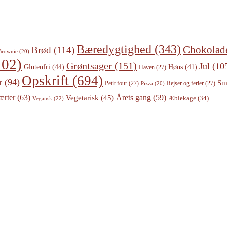
Bæredygtighed
(343)
Chokolad
Brød
(114)
Brownie
(20)
02)
Grøntsager
(151)
Jul
(10
Glutenfri
(44)
Høns
(41)
Haven
(27)
Opskrift
(694)
r
(94)
Sm
Petit four
(27)
Rejser og ferier
(27)
Pizza
(20)
ærter
(63)
Årets gang
(59)
Vegetarisk
(45)
Æblekage
(34)
Vegansk
(22)