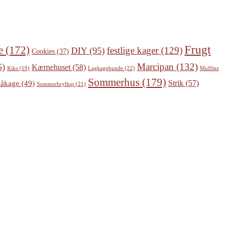
Frugt
e
(172)
festlige kager
(129)
DIY
(95)
Cookies
(37)
Marcipan
(132)
5)
Kærnehuset
(58)
Lagkagebunde
(22)
Kiks
(19)
Muffins
Sommerhus
(179)
Strik
(57)
åkage
(49)
Sommerbryllup
(21)