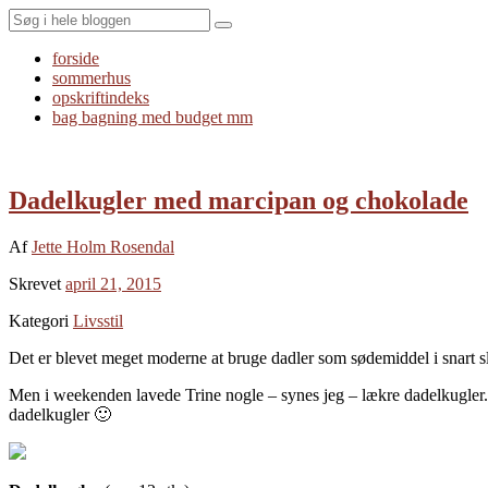
Search
forside
sommerhus
opskriftindeks
bag bagning med budget mm
Dadelkugler med marcipan og chokolade
Af
Jette Holm Rosendal
Skrevet
april 21, 2015
Kategori
Livsstil
Det er blevet meget moderne at bruge dadler som sødemiddel i snart sla
Men i weekenden lavede Trine nogle – synes jeg – lækre dadelkugler
dadelkugler 🙂