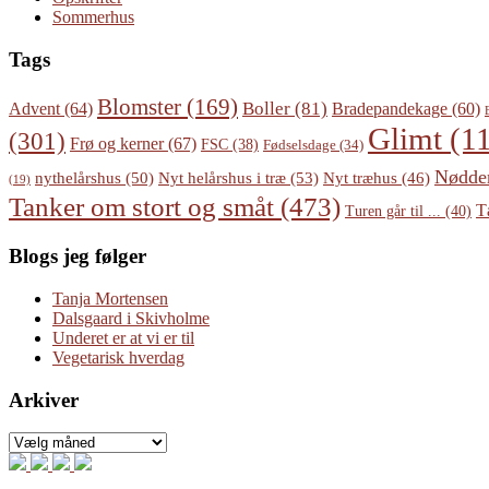
Sommerhus
Tags
Blomster
(169)
Boller
(81)
Advent
(64)
Bradepandekage
(60)
Glimt
(11
(301)
Frø og kerner
(67)
FSC
(38)
Fødselsdage
(34)
Nødde
Nyt helårshus i træ
(53)
nythelårshus
(50)
Nyt træhus
(46)
(19)
Tanker om stort og småt
(473)
T
Turen går til ...
(40)
Blogs jeg følger
Tanja Mortensen
Dalsgaard i Skivholme
Underet er at vi er til
Vegetarisk hverdag
Arkiver
Arkiver