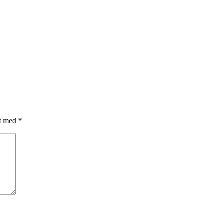
et med
*