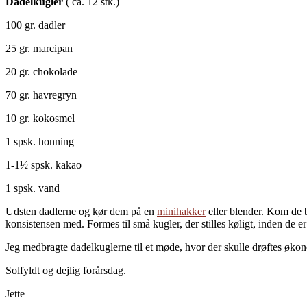
Dadelkugler
( ca. 12 stk.)
100 gr. dadler
25 gr. marcipan
20 gr. chokolade
70 gr. havregryn
10 gr. kokosmel
1 spsk. honning
1-1½ spsk. kakao
1 spsk. vand
Udsten dadlerne og kør dem på en
minihakker
eller blender. Kom de b
konsistensen med. Formes til små kugler, der stilles køligt, inden de er k
Jeg medbragte dadelkuglerne til et møde, hvor der skulle drøftes økon
Solfyldt og dejlig forårsdag.
Jette