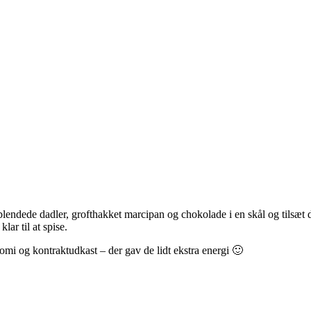
lendede dadler, grofthakket marcipan og chokolade i en skål og tilsæt d
lar til at spise.
omi og kontraktudkast – der gav de lidt ekstra energi 🙂