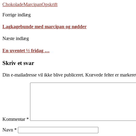
Chokolade
Marcipan
Opskrift
Forrige indlæg
Lagkagebunde med marcipan og nødder
Næste indlæg
En uventet ½ fridag …
Skriv et svar
Din e-mailadresse vil ikke blive publiceret.
Krævede felter er marker
Kommentar
*
Navn
*