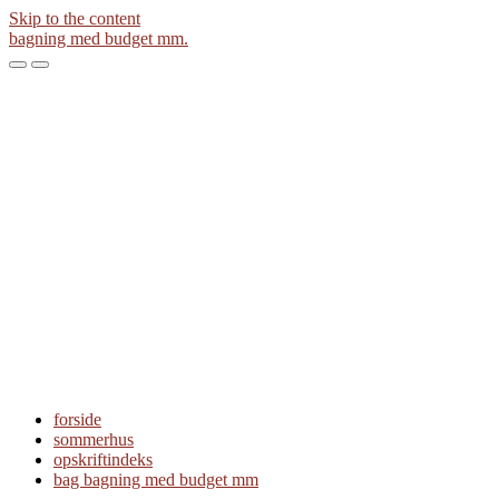
Skip to the content
bagning med budget mm.
Toggle
Toggle
the
the
mobile
search
menu
field
forside
sommerhus
opskriftindeks
bag bagning med budget mm