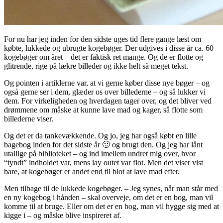
For nu har jeg inden for den sidste uges tid flere gange læst om
købte, lukkede og ubrugte kogebøger. Der udgives i disse år ca. 60
kogebøger om året – det er faktisk ret mange. Og de er flotte og
glitrende, rige på lækre billeder og ikke helt så meget tekst.
Og pointen i artiklerne var, at vi gerne køber disse nye bøger – og
også gerne ser i dem, glæder os over billederne – og så lukker vi
dem. For virkeligheden og hverdagen tager over, og det bliver ved
drømmene om måske at kunne lave mad og kager, så flotte som
billederne viser.
Og det er da tankevækkende. Og jo, jeg har også købt en lille
bagebog inden for det sidste år 🙂 og brugt den. Og jeg har lånt
utallige på biblioteket – og ind imellem undret mig over, hvor
“tyndt” indholdet var, mens lay outet var flot. Men det viser vist
bare, at kogebøger er andet end til blot at lave mad efter.
Men tilbage til de lukkede kogebøger. – Jeg synes, når man står med
en ny kogebog i hånden – skal overveje, om det er en bog, man vil
komme til at bruge. Eller om det er en bog, man vil hygge sig med at
kigge i – og måske blive inspireret af.