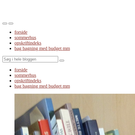
Toggle
Toggle
the
the
forside
mobile
search
sommerhus
menu
field
opskriftindeks
bag bagning med budget mm
Search
forside
sommerhus
opskriftindeks
bag bagning med budget mm