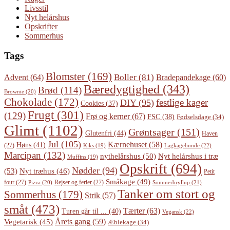
Livsstil
Nyt helårshus
Opskrifter
Sommerhus
Tags
Blomster
(169)
Boller
(81)
Advent
(64)
Bradepandekage
(60)
Bæredygtighed
(343)
Brød
(114)
Brownie
(20)
Chokolade
(172)
festlige kager
DIY
(95)
Cookies
(37)
Frugt
(301)
(129)
Frø og kerner
(67)
FSC
(38)
Fødselsdage
(34)
Glimt
(1102)
Grøntsager
(151)
Glutenfri
(44)
Haven
Jul
(105)
Kærnehuset
(58)
Høns
(41)
(27)
Lagkagebunde
(22)
Kiks
(19)
Marcipan
(132)
Nyt helårshus i træ
nythelårshus
(50)
Muffins
(19)
Opskrift
(694)
Nødder
(94)
(53)
Nyt træhus
(46)
Petit
Småkage
(49)
four
(27)
Rejser og ferier
(27)
Pizza
(20)
Sommerbryllup
(21)
Tanker om stort og
Sommerhus
(179)
Strik
(57)
småt
(473)
Tærter
(63)
Turen går til ...
(40)
Vegansk
(22)
Årets gang
(59)
Vegetarisk
(45)
Æblekage
(34)