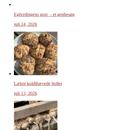
Egtvedpigens grav – et genbesøg
juli 24, 2026
Lækre koldthævede boller
juli 13, 2026