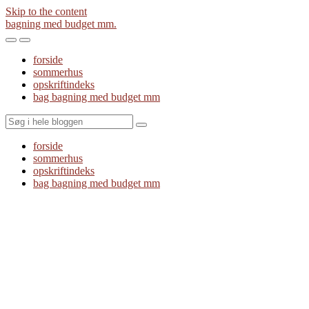
Skip to the content
bagning med budget mm.
Toggle
Toggle
the
the
forside
mobile
search
sommerhus
menu
field
opskriftindeks
bag bagning med budget mm
Search
forside
sommerhus
opskriftindeks
bag bagning med budget mm