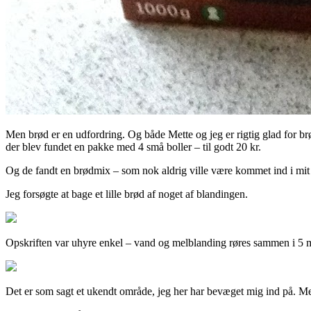
Men brød er en udfordring. Og både Mette og jeg er rigtig glad for brø
der blev fundet en pakke med 4 små boller – til godt 20 kr.
Og de fandt en brødmix – som nok aldrig ville være kommet ind i mit k
Jeg forsøgte at bage et lille brød af noget af blandingen.
Opskriften var uhyre enkel – vand og melblanding røres sammen i 5 mi
Det er som sagt et ukendt område, jeg her har bevæget mig ind på. Men