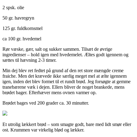
2 spsk. olie
50 gr. havregryn
125 gr. fuldkornsmel
ca 100 gr. hvedemel
Rør væske, gær, salt og sukker sammen. Tilsæt de øvrige
ingredienser – hold igen med hvedemelet. Æltes godt igennem og
sættes til hævning 2-3 timer.
Min dej blev ret fedtet på grund af den ret store mængde creme
fraiche. Men det krævede ikke særlig meget mel at ælte igennem
igen, inden det blev formet til et rundt brød. Jeg forsøgte at gemme
tranebærene væk i dejen. Ellers bliver de noget brankede, mens
brødet bager. Efterhæver mens ovnen varmer op.
Brødet bages ved 200 grader ca. 30 minutter.
Et utrolig lækkert brød – som smagte godt, bare med lidt smør eller
ost. Krummen var virkelig blød og lækker.