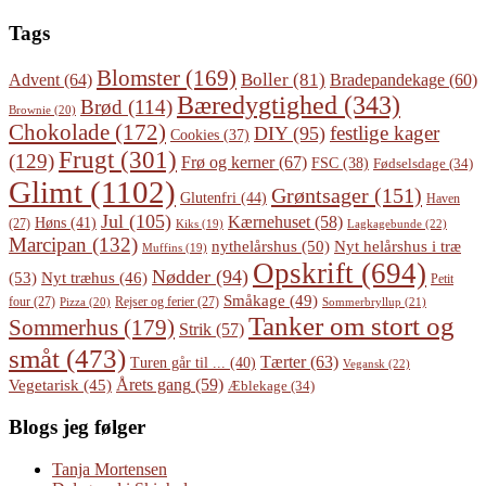
Tags
Blomster
(169)
Boller
(81)
Advent
(64)
Bradepandekage
(60)
Bæredygtighed
(343)
Brød
(114)
Brownie
(20)
Chokolade
(172)
festlige kager
DIY
(95)
Cookies
(37)
Frugt
(301)
(129)
Frø og kerner
(67)
FSC
(38)
Fødselsdage
(34)
Glimt
(1102)
Grøntsager
(151)
Glutenfri
(44)
Haven
Jul
(105)
Kærnehuset
(58)
Høns
(41)
(27)
Lagkagebunde
(22)
Kiks
(19)
Marcipan
(132)
Nyt helårshus i træ
nythelårshus
(50)
Muffins
(19)
Opskrift
(694)
Nødder
(94)
(53)
Nyt træhus
(46)
Petit
Småkage
(49)
four
(27)
Rejser og ferier
(27)
Pizza
(20)
Sommerbryllup
(21)
Tanker om stort og
Sommerhus
(179)
Strik
(57)
småt
(473)
Tærter
(63)
Turen går til ...
(40)
Vegansk
(22)
Årets gang
(59)
Vegetarisk
(45)
Æblekage
(34)
Blogs jeg følger
Tanja Mortensen