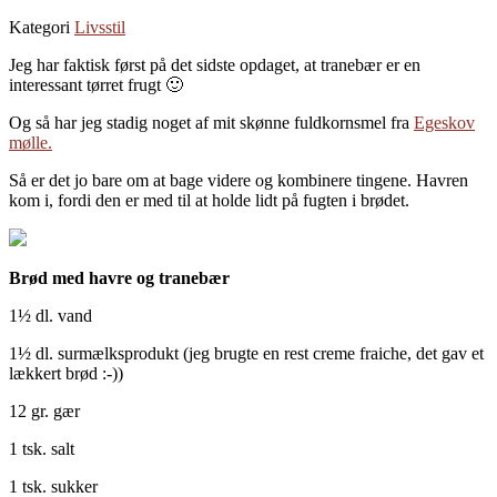
Kategori
Livsstil
Jeg har faktisk først på det sidste opdaget, at tranebær er en
interessant tørret frugt 🙂
Og så har jeg stadig noget af mit skønne fuldkornsmel fra
Egeskov
mølle.
Så er det jo bare om at bage videre og kombinere tingene. Havren
kom i, fordi den er med til at holde lidt på fugten i brødet.
Brød med havre og tranebær
1½ dl. vand
1½ dl. surmælksprodukt (jeg brugte en rest creme fraiche, det gav et
lækkert brød :-))
12 gr. gær
1 tsk. salt
1 tsk. sukker