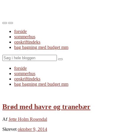
Toggle
Toggle
the
the
forside
mobile
search
sommerhus
menu
field
opskriftindeks
bag bagning med budget mm
Search
forside
sommerhus
opskriftindeks
bag bagning med budget mm
Brød med havre og tranebær
Af
Jette Holm Rosendal
Skrevet
oktober 9, 2014