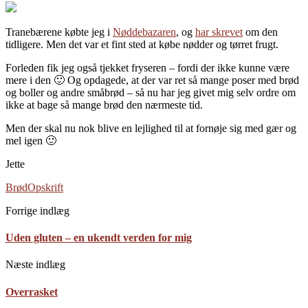
Tranebærene købte jeg i
Nøddebazaren
, og
har skrevet
om den
tidligere. Men det var et fint sted at købe nødder og tørret frugt.
Forleden fik jeg også tjekket fryseren – fordi der ikke kunne være
mere i den 🙂 Og opdagede, at der var ret så mange poser med brød
og boller og andre småbrød – så nu har jeg givet mig selv ordre om
ikke at bage så mange brød den nærmeste tid.
Men der skal nu nok blive en lejlighed til at fornøje sig med gær og
mel igen 🙂
Jette
Brød
Opskrift
Forrige indlæg
Uden gluten – en ukendt verden for mig
Næste indlæg
Overrasket