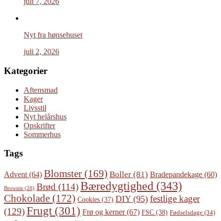
juli 7, 2026
Nyt fra hønsehuset
juli 2, 2026
Kategorier
Aftensmad
Kager
Livsstil
Nyt helårshus
Opskrifter
Sommerhus
Tags
Blomster
(169)
Boller
(81)
Advent
(64)
Bradepandekage
(60)
Bæredygtighed
(343)
Brød
(114)
Brownie
(20)
Chokolade
(172)
festlige kager
DIY
(95)
Cookies
(37)
Frugt
(301)
(129)
Frø og kerner
(67)
FSC
(38)
Fødselsdage
(34)