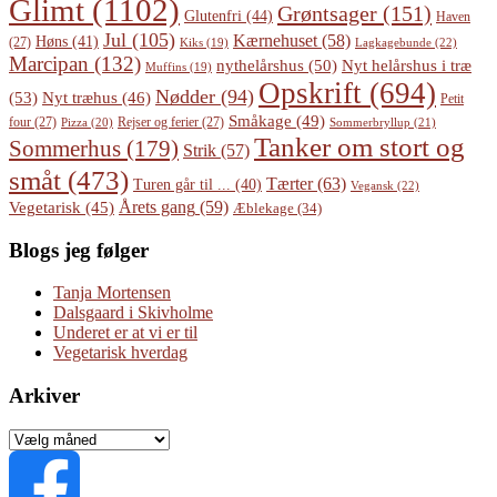
Glimt
(1102)
Grøntsager
(151)
Glutenfri
(44)
Haven
Jul
(105)
Kærnehuset
(58)
Høns
(41)
(27)
Lagkagebunde
(22)
Kiks
(19)
Marcipan
(132)
Nyt helårshus i træ
nythelårshus
(50)
Muffins
(19)
Opskrift
(694)
Nødder
(94)
(53)
Nyt træhus
(46)
Petit
Småkage
(49)
four
(27)
Rejser og ferier
(27)
Pizza
(20)
Sommerbryllup
(21)
Tanker om stort og
Sommerhus
(179)
Strik
(57)
småt
(473)
Tærter
(63)
Turen går til ...
(40)
Vegansk
(22)
Årets gang
(59)
Vegetarisk
(45)
Æblekage
(34)
Blogs jeg følger
Tanja Mortensen
Dalsgaard i Skivholme
Underet er at vi er til
Vegetarisk hverdag
Arkiver
Arkiver