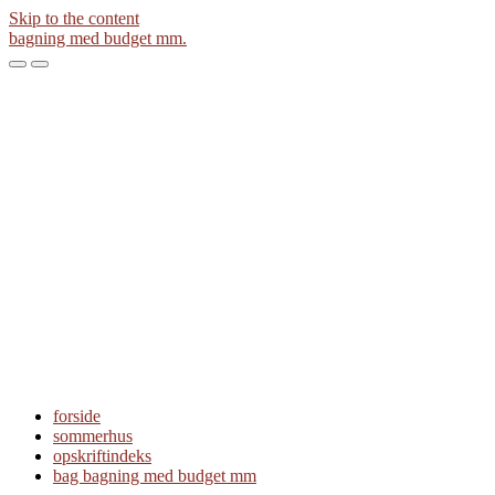
Skip to the content
bagning med budget mm.
Toggle
Toggle
the
the
mobile
search
menu
field
forside
sommerhus
opskriftindeks
bag bagning med budget mm