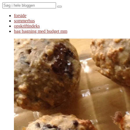
Search
forside
sommerhus
opskriftindeks
bag bagning med budget mm