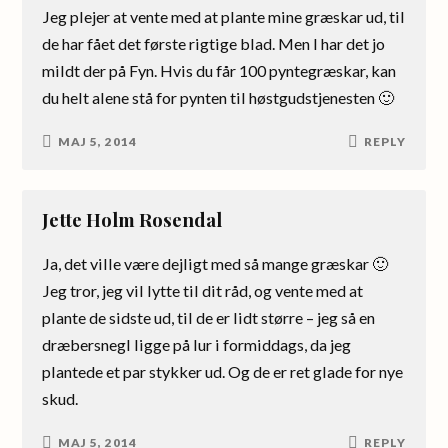
Jeg plejer at vente med at plante mine græskar ud, til
de har fået det første rigtige blad. Men I har det jo
mildt der på Fyn. Hvis du får 100 pyntegræskar, kan
du helt alene stå for pynten til høstgudstjenesten 🙂
MAJ 5, 2014
REPLY
Jette Holm Rosendal
Ja, det ville være dejligt med så mange græskar 🙂
Jeg tror, jeg vil lytte til dit råd, og vente med at
plante de sidste ud, til de er lidt større – jeg så en
dræbersnegl ligge på lur i formiddags, da jeg
plantede et par stykker ud. Og de er ret glade for nye
skud.
MAJ 5, 2014
REPLY