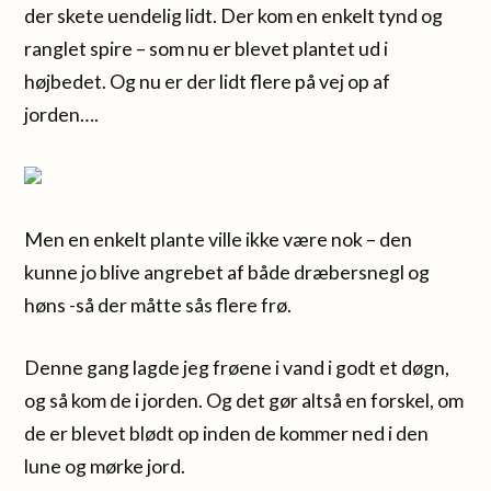
der skete uendelig lidt. Der kom en enkelt tynd og
ranglet spire – som nu er blevet plantet ud i
højbedet. Og nu er der lidt flere på vej op af
jorden….
Men en enkelt plante ville ikke være nok – den
kunne jo blive angrebet af både dræbersnegl og
høns -så der måtte sås flere frø.
Denne gang lagde jeg frøene i vand i godt et døgn,
og så kom de i jorden. Og det gør altså en forskel, om
de er blevet blødt op inden de kommer ned i den
lune og mørke jord.