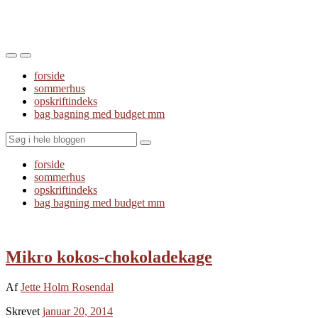
Toggle
Toggle
the
the
forside
mobile
search
sommerhus
menu
field
opskriftindeks
bag bagning med budget mm
Search
forside
sommerhus
opskriftindeks
bag bagning med budget mm
Mikro kokos-chokoladekage
Af
Jette Holm Rosendal
Skrevet
januar 20, 2014