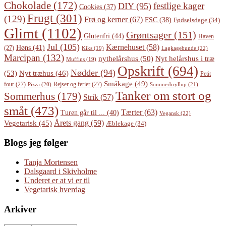
Chokolade
(172)
festlige kager
DIY
(95)
Cookies
(37)
Frugt
(301)
(129)
Frø og kerner
(67)
FSC
(38)
Fødselsdage
(34)
Glimt
(1102)
Grøntsager
(151)
Glutenfri
(44)
Haven
Jul
(105)
Kærnehuset
(58)
Høns
(41)
(27)
Lagkagebunde
(22)
Kiks
(19)
Marcipan
(132)
Nyt helårshus i træ
nythelårshus
(50)
Muffins
(19)
Opskrift
(694)
Nødder
(94)
(53)
Nyt træhus
(46)
Petit
Småkage
(49)
four
(27)
Rejser og ferier
(27)
Pizza
(20)
Sommerbryllup
(21)
Tanker om stort og
Sommerhus
(179)
Strik
(57)
småt
(473)
Tærter
(63)
Turen går til ...
(40)
Vegansk
(22)
Årets gang
(59)
Vegetarisk
(45)
Æblekage
(34)
Blogs jeg følger
Tanja Mortensen
Dalsgaard i Skivholme
Underet er at vi er til
Vegetarisk hverdag
Arkiver