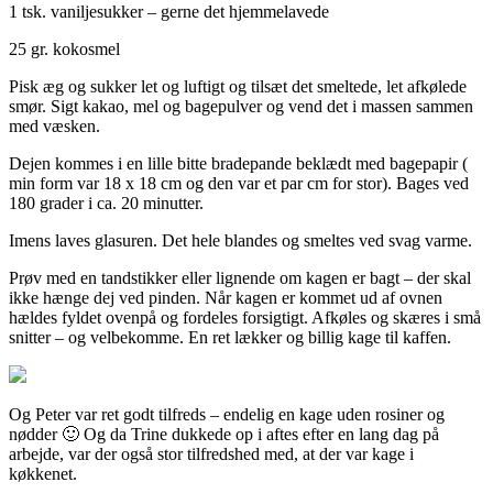
1 tsk. vaniljesukker – gerne det hjemmelavede
25 gr. kokosmel
Pisk æg og sukker let og luftigt og tilsæt det smeltede, let afkølede
smør. Sigt kakao, mel og bagepulver og vend det i massen sammen
med væsken.
Dejen kommes i en lille bitte bradepande beklædt med bagepapir (
min form var 18 x 18 cm og den var et par cm for stor). Bages ved
180 grader i ca. 20 minutter.
Imens laves glasuren. Det hele blandes og smeltes ved svag varme.
Prøv med en tandstikker eller lignende om kagen er bagt – der skal
ikke hænge dej ved pinden. Når kagen er kommet ud af ovnen
hældes fyldet ovenpå og fordeles forsigtigt. Afkøles og skæres i små
snitter – og velbekomme. En ret lækker og billig kage til kaffen.
Og Peter var ret godt tilfreds – endelig en kage uden rosiner og
nødder 🙂 Og da Trine dukkede op i aftes efter en lang dag på
arbejde, var der også stor tilfredshed med, at der var kage i
køkkenet.