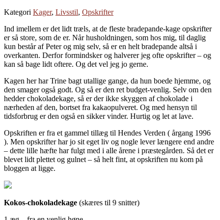
Kategori
Kager
,
Livsstil
,
Opskrifter
Ind imellem er det lidt træls, at de fleste bradepande-kage opskrifter
er så store, som de er. Når husholdningen, som hos mig, til daglig
kun består af Peter og mig selv, så er en helt bradepande altså i
overkanten. Derfor formindsker og halverer jeg ofte opskrifter – og
kan så bage lidt oftere. Og det vel jeg jo gerne.
Kagen her har Trine bagt utallige gange, da hun boede hjemme, og
den smager også godt. Og så er den ret budget-venlig. Selv om den
hedder chokoladekage, så er der ikke skyggen af chokolade i
nærheden af den, bortset fra kakaopulveret. Og med hensyn til
tidsforbrug er den også en sikker vinder. Hurtig og let at lave.
Opskriften er fra et gammel tillæg til Hendes Verden ( årgang 1996
). Men opskrifter har jo sit eget liv og nogle lever længere end andre
– dette lille hæfte har fulgt med i alle årene i præstegården. Så det er
blevet lidt plettet og gulnet – så helt fint, at opskriften nu kom på
bloggen at ligge.
Kokos-chokoladekage
(skæres til 9 snitter)
1 æg – fra en venlig høne