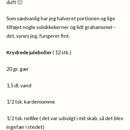
duft 🙂
Som sædvanlig har jeg halveret portionen og lige
tilføjet nogle solsikkekerner og lidt grahamsmel –
det, synes jeg, fungerer fint.
Krydrede juleboller
( 12 stk.)
20 gr. gær
1,5 dl. vand
1/2 tsk. kardemomme
1/2 tsk. nellike ( det var udsolgt i mit skab, så det blev
ingefær i stedet)