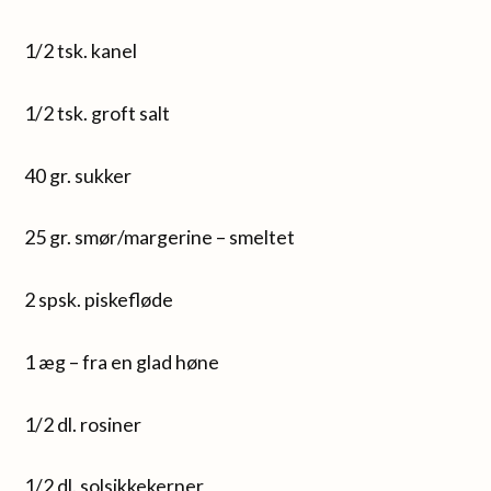
1/2 tsk. kanel
1/2 tsk. groft salt
40 gr. sukker
25 gr. smør/margerine – smeltet
2 spsk. piskefløde
1 æg – fra en glad høne
1/2 dl. rosiner
1/2 dl. solsikkekerner