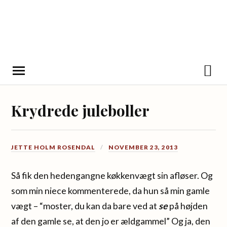
Krydrede juleboller
JETTE HOLM ROSENDAL
NOVEMBER 23, 2013
Så fik den hedengangne køkkenvægt sin afløser. Og
som min niece kommenterede, da hun så min gamle
vægt – “moster, du kan da bare ved at
se
på højden
af den gamle se, at den jo er ældgammel” Og ja, den