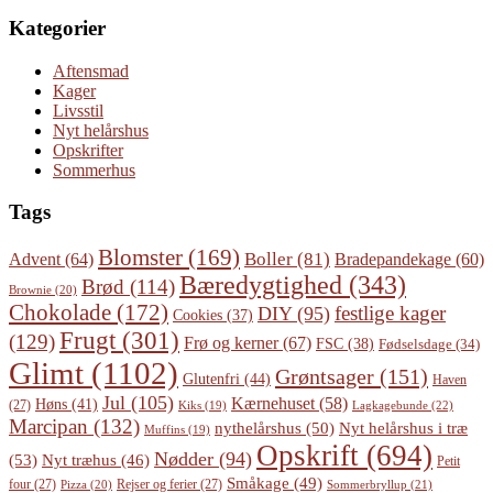
Kategorier
Aftensmad
Kager
Livsstil
Nyt helårshus
Opskrifter
Sommerhus
Tags
Blomster
(169)
Boller
(81)
Advent
(64)
Bradepandekage
(60)
Bæredygtighed
(343)
Brød
(114)
Brownie
(20)
Chokolade
(172)
festlige kager
DIY
(95)
Cookies
(37)
Frugt
(301)
(129)
Frø og kerner
(67)
FSC
(38)
Fødselsdage
(34)
Glimt
(1102)
Grøntsager
(151)
Glutenfri
(44)
Haven
Jul
(105)
Kærnehuset
(58)
Høns
(41)
(27)
Lagkagebunde
(22)
Kiks
(19)
Marcipan
(132)
Nyt helårshus i træ
nythelårshus
(50)
Muffins
(19)
Opskrift
(694)
Nødder
(94)
(53)
Nyt træhus
(46)
Petit
Småkage
(49)
four
(27)
Rejser og ferier
(27)
Pizza
(20)
Sommerbryllup
(21)