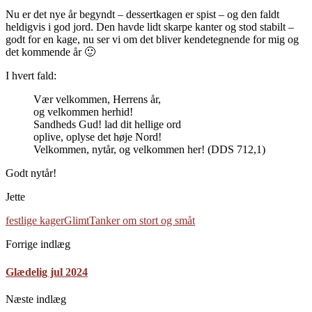
Nu er det nye år begyndt – dessertkagen er spist – og den faldt
heldigvis i god jord. Den havde lidt skarpe kanter og stod stabilt –
godt for en kage, nu ser vi om det bliver kendetegnende for mig og
det kommende år 🙂
I hvert fald:
Vær velkommen, Herrens år,
og velkommen herhid!
Sandheds Gud! lad dit hellige ord
oplive, oplyse det høje Nord!
Velkommen, nytår, og velkommen her! (DDS 712,1)
Godt nytår!
Jette
festlige kager
Glimt
Tanker om stort og småt
Forrige indlæg
Glædelig jul 2024
Næste indlæg