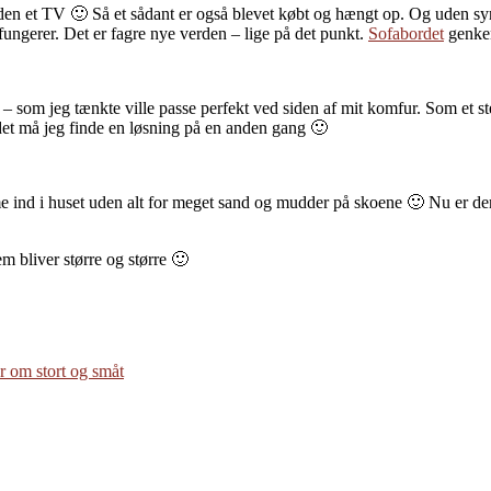
uden et TV 🙂 Så et sådant er også blevet købt og hængt op. Og uden synli
 fungerer. Det er fagre nye verden – lige på det punkt.
Sofabordet
genken
 – som jeg tænkte ville passe perfekt ved siden af mit komfur. Som et ste
det må jeg finde en løsning på en anden gang 🙂
me ind i huset uden alt for meget sand og mudder på skoene 🙂 Nu er der 
 bliver større og større 🙂
r om stort og småt