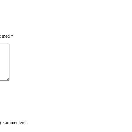
et med
*
eg kommenterer.