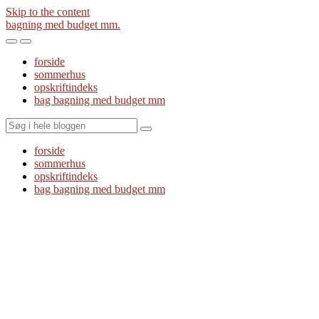
Skip to the content
bagning med budget mm.
Toggle
Toggle
the
the
forside
mobile
search
sommerhus
menu
field
opskriftindeks
bag bagning med budget mm
Search
forside
sommerhus
opskriftindeks
bag bagning med budget mm