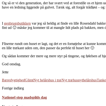
Og så er vi den generation, der har svært ved at forestille os et hjem 
have en ledning liggende på gulvet. Tænk sig, alt forgår trådløst – og
I
genbrugsbutikken
var jeg så heldig at finde en lille Rosendahl bakke
fint ud 🙂 måske jeg kommer til at mangle lidt plads på bakken, men 
Fliserne rundt om huset er lagt, og det er en fornøjelse at kunne kom
en lille trækant uden om, den passer da perfekt til huset her 🙂
Og sådan kommer der mere og mere styr på tingene, og følelsen af hjem
God onsdag.
Jette
Bæredygtighed
Glimt
Nyt helårshus i træ
Nyt træhus
nythelårshus
Tanke
Forrige indlæg
Nationel stop madspilds dag