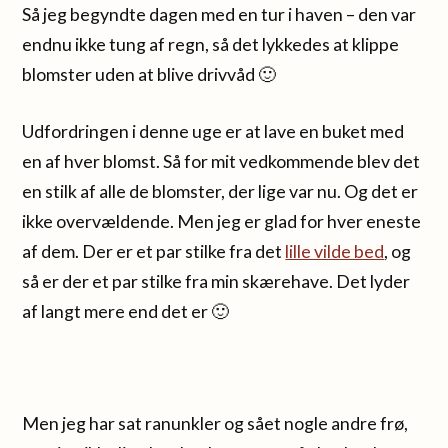
Så jeg begyndte dagen med en tur i haven – den var
endnu ikke tung af regn, så det lykkedes at klippe
blomster uden at blive drivvåd 🙂
Udfordringen i denne uge er at lave en buket med
en af hver blomst. Så for mit vedkommende blev det
en stilk af alle de blomster, der lige var nu. Og det er
ikke overvældende. Men jeg er glad for hver eneste
af dem. Der er et par stilke fra det
lille vilde bed
, og
så er der et par stilke fra min skærehave. Det lyder
af langt mere end det er 🙂
Men jeg har sat ranunkler og sået nogle andre frø,