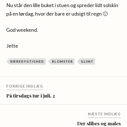
Nu står den lille buket i stuen og spreder lidt solskin
på en lørdag, hvor der bare er udsigt til regn 🙂
God weekend.
Jette
BÆREDYGTIGHED
BLOMSTER
GLIMT
FORRIGE INDLÆG
På tirsdags tur i juli, 2
NÆSTE INDLÆG
Der slibes og males