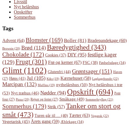
Livsstil
Nyt helårshus
Opskrifter
Sommerhus
Tags
Blomster
(169)
Boller
(81)
Advent
(64)
Bradepandekage
(60)
Bæredygtighed
(343)
Brød
(114)
Brownie
(20)
Chokolade
(172)
festlige kager
DIY
(95)
Cookies
(37)
Frugt
(301)
(129)
Frø og kerner
(67)
FSC
(38)
Fødselsdage
(34)
Glimt
(1102)
Grøntsager
(151)
Glutenfri
(44)
Haven
Jul
(105)
Kærnehuset
(58)
Høns
(41)
(27)
Lagkagebunde
(22)
Kiks
(19)
Marcipan
(132)
Nyt helårshus i træ
nythelårshus
(50)
Muffins
(19)
Opskrift
(694)
Nødder
(94)
(53)
Nyt træhus
(46)
Petit
Småkage
(49)
four
(27)
Rejser og ferier
(27)
Pizza
(20)
Sommerbryllup
(21)
Tanker om stort og
Sommerhus
(179)
Strik
(57)
småt
(473)
Tærter
(63)
Turen går til ...
(40)
Vegansk
(22)
Årets gang
(59)
Vegetarisk
(45)
Æblekage
(34)