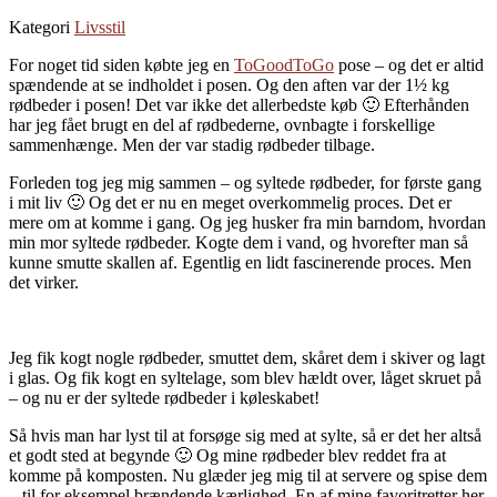
Kategori
Livsstil
For noget tid siden købte jeg en
ToGoodToGo
pose – og det er altid
spændende at se indholdet i posen. Og den aften var der 1½ kg
rødbeder i posen! Det var ikke det allerbedste køb 🙂 Efterhånden
har jeg fået brugt en del af rødbederne, ovnbagte i forskellige
sammenhænge. Men der var stadig rødbeder tilbage.
Forleden tog jeg mig sammen – og syltede rødbeder, for første gang
i mit liv 🙂 Og det er nu en meget overkommelig proces. Det er
mere om at komme i gang. Og jeg husker fra min barndom, hvordan
min mor syltede rødbeder. Kogte dem i vand, og hvorefter man så
kunne smutte skallen af. Egentlig en lidt fascinerende proces. Men
det virker.
Jeg fik kogt nogle rødbeder, smuttet dem, skåret dem i skiver og lagt
i glas. Og fik kogt en syltelage, som blev hældt over, låget skruet på
– og nu er der syltede rødbeder i køleskabet!
Så hvis man har lyst til at forsøge sig med at sylte, så er det her altså
et godt sted at begynde 🙂 Og mine rødbeder blev reddet fra at
komme på komposten. Nu glæder jeg mig til at servere og spise dem
– til for eksempel brændende kærlighed. En af mine favoritretter her