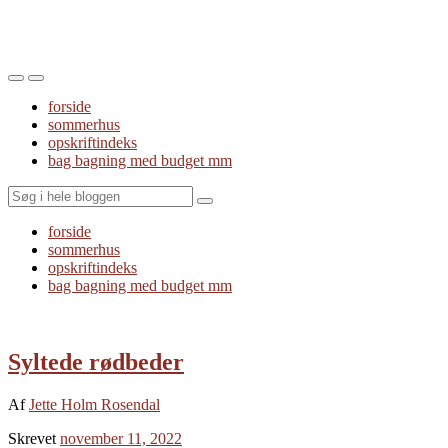
Toggle
Toggle
the
the
forside
mobile
search
sommerhus
menu
field
opskriftindeks
bag bagning med budget mm
Search
forside
sommerhus
opskriftindeks
bag bagning med budget mm
Syltede rødbeder
Af
Jette Holm Rosendal
Skrevet
november 11, 2022