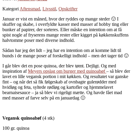
Kategori
Aftensmad
,
Livsstil
,
Opskrifter
Januar er vist en måned, hvor der ryddes op mange steder 🙂 I
skuffer og skabe, i overfyldte kasser med masser af hobby ting eller
bunker af papirer, der sorteres. Eller måske en intention om at få
spist nogle af fryserens mange rester eller kigget på køkkenskuffens
halvtomme poser med diverse indhold.
Sådan har jeg det lidt – jeg har en intention om at komme lidt til
bunds i de mange poser af forskelligt indhold – men det tager tid 🙂
I går blev det en pose quinoa, der blev tømt. Dejligt. Og med
inspiration af
Meyers opslag om burger med quinoabøf
– så blev der
lavet en lille vegansk portion i mit køkken. Og resultatet var ganske
fint – og når det så fik følgeskab af ovnbagte gulerødder med
hvidløg og feta, syltede rødløg og kartofler og hjemmelavet
bearnaisesauce – ja så blev vi rigeligt mætte. Og havde fået mad
med masser af farve selv på en januardag 🙂
Vegansk quinoabøf
(4 stk)
100 gr. quinoa