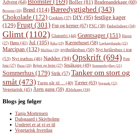
Blomster
(169)
Boller
(81)
Advent
(64)
Bradepandekage
(60)
Bæredygtighed
(343)
Brød
(114)
Brownie
(20)
Chokolade
(172)
festlige kager
DIY
(95)
Cookies
(37)
Frugt
(301)
(129)
Frø og kerner
(67)
FSC
(38)
Fødselsdage
(34)
Glimt
(1102)
Grøntsager
(151)
Glutenfri
(44)
Haven
Jul
(105)
Kærnehuset
(58)
Høns
(41)
(27)
Lagkagebunde
(22)
Kiks
(19)
Marcipan
(132)
Nyt helårshus i træ
nythelårshus
(50)
Muffins
(19)
Opskrift
(694)
Nødder
(94)
(53)
Nyt træhus
(46)
Petit
Småkage
(49)
four
(27)
Rejser og ferier
(27)
Pizza
(20)
Sommerbryllup
(21)
Tanker om stort og
Sommerhus
(179)
Strik
(57)
småt
(473)
Tærter
(63)
Turen går til ...
(40)
Vegansk
(22)
Årets gang
(59)
Vegetarisk
(45)
Æblekage
(34)
Blogs jeg følger
Tanja Mortensen
Dalsgaard i Skivholme
Underet er at vi er til
Vegetarisk hverdag