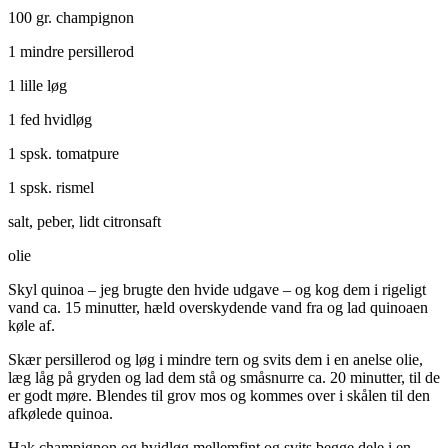
100 gr. champignon
1 mindre persillerod
1 lille løg
1 fed hvidløg
1 spsk. tomatpure
1 spsk. rismel
salt, peber, lidt citronsaft
olie
Skyl quinoa – jeg brugte den hvide udgave – og kog dem i rigeligt
vand ca. 15 minutter, hæld overskydende vand fra og lad quinoaen
køle af.
Skær persillerod og løg i mindre tern og svits dem i en anelse olie,
læg låg på gryden og lad dem stå og småsnurre ca. 20 minutter, til de
er godt møre. Blendes til grov mos og kommes over i skålen til den
afkølede quinoa.
Hak champignon og hvidløg mellemfint og svits begge dele i en