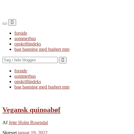
Toggle
Toggle
the
the
forside
mobile
search
sommerhus
menu
field
opskriftindeks
bag bagning med budget mm
Search
forside
sommerhus
opskriftindeks
bag bagning med budget mm
Vegansk quinoabøf
Af
Jette Holm Rosendal
Skrevet
januar 19, 2022