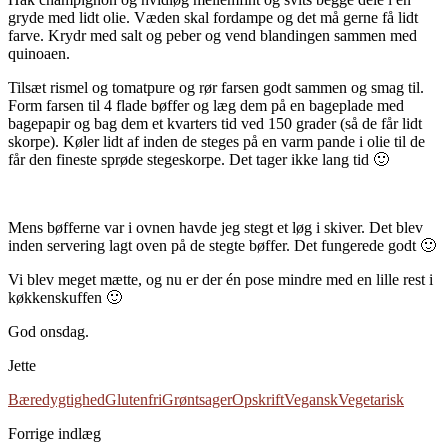
gryde med lidt olie. Væden skal fordampe og det må gerne få lidt
farve. Krydr med salt og peber og vend blandingen sammen med
quinoaen.
Tilsæt rismel og tomatpure og rør farsen godt sammen og smag til.
Form farsen til 4 flade bøffer og læg dem på en bageplade med
bagepapir og bag dem et kvarters tid ved 150 grader (så de får lidt
skorpe). Køler lidt af inden de steges på en varm pande i olie til de
får den fineste sprøde stegeskorpe. Det tager ikke lang tid 🙂
Mens bøfferne var i ovnen havde jeg stegt et løg i skiver. Det blev
inden servering lagt oven på de stegte bøffer. Det fungerede godt 🙂
Vi blev meget mætte, og nu er der én pose mindre med en lille rest i
køkkenskuffen 🙂
God onsdag.
Jette
Bæredygtighed
Glutenfri
Grøntsager
Opskrift
Vegansk
Vegetarisk
Forrige indlæg