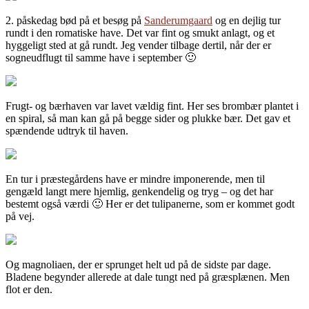
2. påskedag bød på et besøg på
Sanderumgaard
og en dejlig tur
rundt i den romatiske have. Det var fint og smukt anlagt, og et
hyggeligt sted at gå rundt. Jeg vender tilbage dertil, når der er
sogneudflugt til samme have i september 🙂
Frugt- og bærhaven var lavet vældig fint. Her ses brombær plantet i
en spiral, så man kan gå på begge sider og plukke bær. Det gav et
spændende udtryk til haven.
En tur i præstegårdens have er mindre imponerende, men til
gengæld langt mere hjemlig, genkendelig og tryg – og det har
bestemt også værdi 🙂 Her er det tulipanerne, som er kommet godt
på vej.
Og magnoliaen, der er sprunget helt ud på de sidste par dage.
Bladene begynder allerede at dale tungt ned på græsplænen. Men
flot er den.