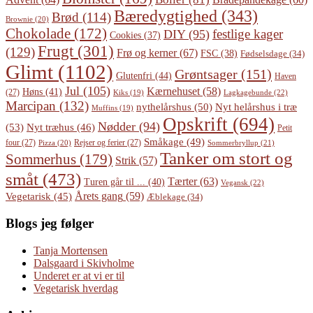
Bæredygtighed
(343)
Brød
(114)
Brownie
(20)
Chokolade
(172)
festlige kager
DIY
(95)
Cookies
(37)
Frugt
(301)
(129)
Frø og kerner
(67)
FSC
(38)
Fødselsdage
(34)
Glimt
(1102)
Grøntsager
(151)
Glutenfri
(44)
Haven
Jul
(105)
Kærnehuset
(58)
Høns
(41)
(27)
Lagkagebunde
(22)
Kiks
(19)
Marcipan
(132)
Nyt helårshus i træ
nythelårshus
(50)
Muffins
(19)
Opskrift
(694)
Nødder
(94)
(53)
Nyt træhus
(46)
Petit
Småkage
(49)
four
(27)
Rejser og ferier
(27)
Pizza
(20)
Sommerbryllup
(21)
Tanker om stort og
Sommerhus
(179)
Strik
(57)
småt
(473)
Tærter
(63)
Turen går til ...
(40)
Vegansk
(22)
Årets gang
(59)
Vegetarisk
(45)
Æblekage
(34)
Blogs jeg følger
Tanja Mortensen
Dalsgaard i Skivholme
Underet er at vi er til
Vegetarisk hverdag