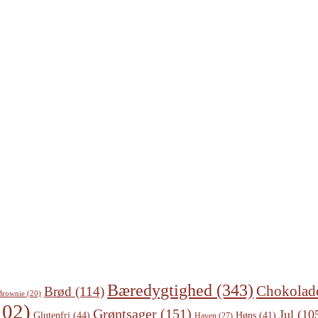
Bæredygtighed
(343)
Chokolad
Brød
(114)
Brownie
(20)
02)
Grøntsager
(151)
Jul
(10
Glutenfri
(44)
Høns
(41)
Haven
(27)