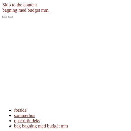
Skip to the content
bagning med budget mm.
Toggle
Toggle
the
the
mobile
search
menu
field
forside
sommerhus
opskriftindeks
bag bagning med budget mm