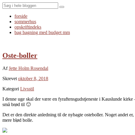
Search
forside
sommerhus
opskriftindeks
bag bagning med budget mm
Oste-boller
Af
Jette Holm Rosendal
Skrevet
oktober 8, 2018
Kategori
Livsstil
I denne uge skal der være en fyraftensgudstjeneste i Kauslunde kirke 
små brød til 🙂
Det er den direkte anledning til de nybagte osteboller. Noget andet er
mere blød bolle.