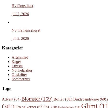
Hvidløgs-høst
juli 7, 2026
Nyt fra hønsehuset
juli 2, 2026
Kategorier
Aftensmad
Kager
Livsstil
Nyt helårshus
Opskrifter
Sommerhus
Tags
Blomster
(169)
Boller
(81)
Advent
(64)
Bradepandekage
(60)
Glimt
(11
(301)
Frø og kerner
(67)
FSC
(38)
Fødselsdage
(34)