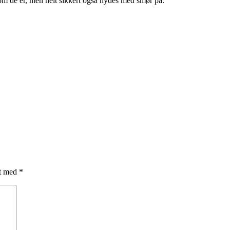
som de er, men helt sikkert også nydes med smør på.
et med
*