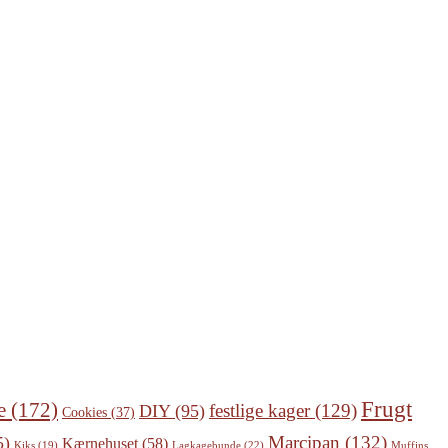
Frugt
e
(172)
festlige kager
(129)
DIY
(95)
Cookies
(37)
Marcipan
(132)
5)
Kærnehuset
(58)
Lagkagebunde
(22)
Kiks
(19)
Muffins