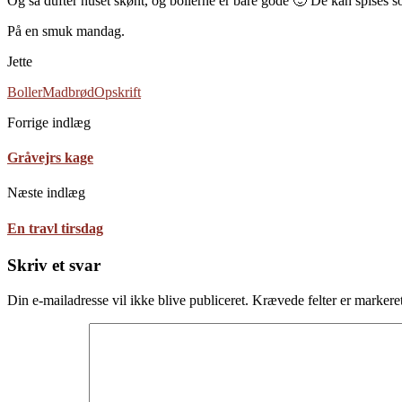
Og så dufter huset skønt, og bollerne er bare gode 🙂 De kan spises 
På en smuk mandag.
Jette
Boller
Madbrød
Opskrift
Forrige indlæg
Gråvejrs kage
Næste indlæg
En travl tirsdag
Skriv et svar
Din e-mailadresse vil ikke blive publiceret.
Krævede felter er marker