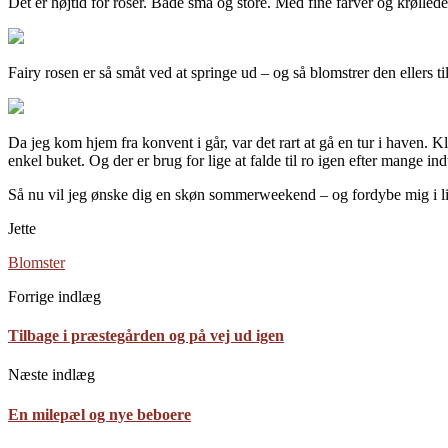
Det er højtid for roser. Både små og store. Med fine farver og krøllede
Fairy rosen er så småt ved at springe ud – og så blomstrer den ellers ti
Da jeg kom hjem fra konvent i går, var det rart at gå en tur i haven. 
enkel buket. Og der er brug for lige at falde til ro igen efter mange in
Så nu vil jeg ønske dig en skøn sommerweekend – og fordybe mig i lig
Jette
Blomster
Forrige indlæg
Tilbage i præstegården og på vej ud igen
Næste indlæg
En milepæl og nye beboere