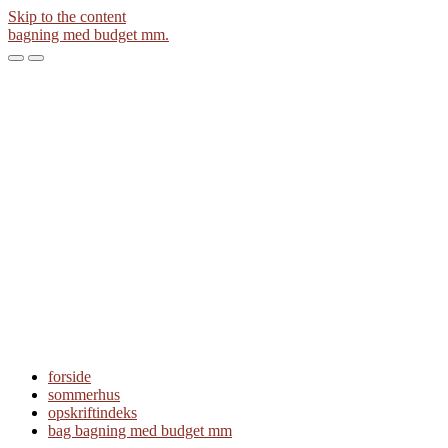
Skip to the content
bagning med budget mm.
Toggle
Toggle
the
the
mobile
search
menu
field
forside
sommerhus
opskriftindeks
bag bagning med budget mm