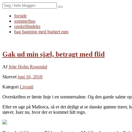
Search
forside
sommerhus
opskriftindeks
bag bagning med budget mm
Gak ud min sjæl, betragt med flid
Af
Jette Holm Rosendal
Skrevet
juni 16, 2018
Kategori
Livsstil
Overskriften er første linje i en sommersalme. Og den gamle salme opf
Efter en uge på Mallorca, så er det dejligt at se danske grønne træer, 
støvet. Især nu, hvor der er kommet lidt regn.