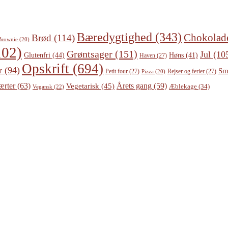
Bæredygtighed
(343)
Chokolad
Brød
(114)
Brownie
(20)
02)
Grøntsager
(151)
Jul
(10
Glutenfri
(44)
Høns
(41)
Haven
(27)
Opskrift
(694)
r
(94)
Sm
Petit four
(27)
Rejser og ferier
(27)
Pizza
(20)
ærter
(63)
Årets gang
(59)
Vegetarisk
(45)
Æblekage
(34)
Vegansk
(22)