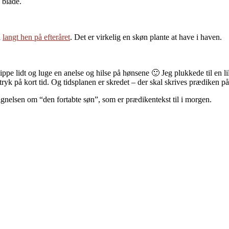
 blade.
l
langt hen på efteråret
. Det er virkelig en skøn plante at have i haven.
Klippe lidt og luge en anelse og hilse på hønsene 🙂 Jeg plukkede til en
dtryk på kort tid. Og tidsplanen er skredet – der skal skrives prædiken p
nelsen om “den fortabte søn”, som er prædikentekst til i morgen.