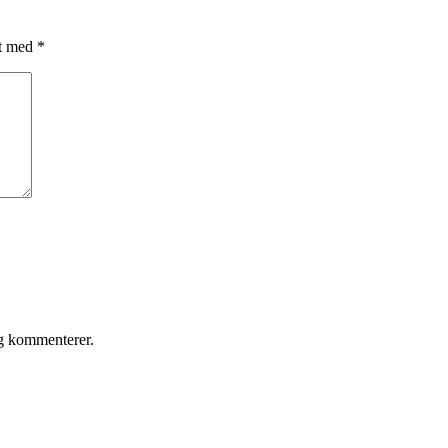
et med
*
eg kommenterer.