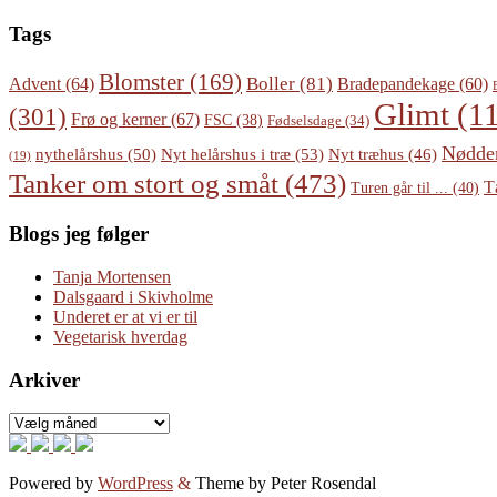
Tags
Blomster
(169)
Boller
(81)
Advent
(64)
Bradepandekage
(60)
Glimt
(11
(301)
Frø og kerner
(67)
FSC
(38)
Fødselsdage
(34)
Nødde
Nyt helårshus i træ
(53)
nythelårshus
(50)
Nyt træhus
(46)
(19)
Tanker om stort og småt
(473)
T
Turen går til ...
(40)
Blogs jeg følger
Tanja Mortensen
Dalsgaard i Skivholme
Underet er at vi er til
Vegetarisk hverdag
Arkiver
Arkiver
Powered by
WordPress
&
Theme by Peter Rosendal