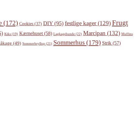
Frugt
e
(172)
festlige kager
(129)
DIY
(95)
Cookies
(37)
Marcipan
(132)
5)
Kærnehuset
(58)
Lagkagebunde
(22)
Kiks
(19)
Muffins
Sommerhus
(179)
Strik
(57)
åkage
(49)
Sommerbryllup
(21)