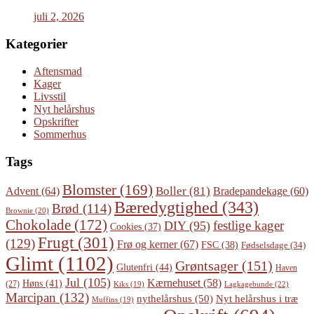
juli 2, 2026
Kategorier
Aftensmad
Kager
Livsstil
Nyt helårshus
Opskrifter
Sommerhus
Tags
Blomster
(169)
Boller
(81)
Advent
(64)
Bradepandekage
(60)
Bæredygtighed
(343)
Brød
(114)
Brownie
(20)
Chokolade
(172)
festlige kager
DIY
(95)
Cookies
(37)
Frugt
(301)
(129)
Frø og kerner
(67)
FSC
(38)
Fødselsdage
(34)
Glimt
(1102)
Grøntsager
(151)
Glutenfri
(44)
Haven
Jul
(105)
Kærnehuset
(58)
Høns
(41)
(27)
Lagkagebunde
(22)
Kiks
(19)
Marcipan
(132)
Nyt helårshus i træ
nythelårshus
(50)
Muffins
(19)