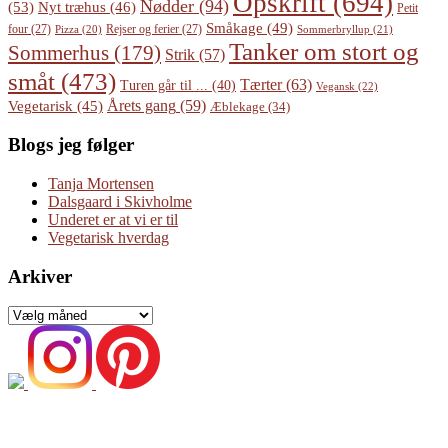
Opskrift
(694)
Nødder
(94)
(53)
Nyt træhus
(46)
Petit
Småkage
(49)
four
(27)
Rejser og ferier
(27)
Pizza
(20)
Sommerbryllup
(21)
Tanker om stort og
Sommerhus
(179)
Strik
(57)
småt
(473)
Tærter
(63)
Turen går til ...
(40)
Vegansk
(22)
Årets gang
(59)
Vegetarisk
(45)
Æblekage
(34)
Blogs jeg følger
Tanja Mortensen
Dalsgaard i Skivholme
Underet er at vi er til
Vegetarisk hverdag
Arkiver
Arkiver