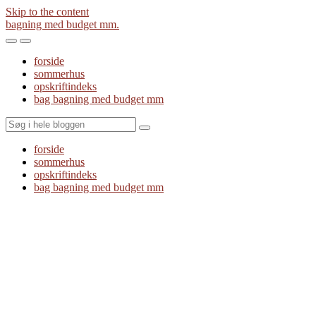
Skip to the content
bagning med budget mm.
Toggle
Toggle
the
the
forside
mobile
search
sommerhus
menu
field
opskriftindeks
bag bagning med budget mm
Search
forside
sommerhus
opskriftindeks
bag bagning med budget mm