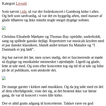
Kategori
Livsstil
Som nævnt
i går
, så var der forårskoncert i Gamborg kirke i aftes.
Og helt som sædvanlig, så var det en hyggelig aften, med masser af
glade tilhørere og ikke mindst nogle meget dygtige solister.
Christina Elisabeth Mørkøre og Thomas Bay optrådte, underholdt,
sang og spillede ganske dejligt. Repertoiret var musicals krydret med
et par danske klassikere, blandt andet temaet fra Matador og “I
Danmark er jeg født”.
Jeg har nævnt det før, men synes stadig, det er fascinerende at møde
så dygtige og musikalske mennesker i øjenhøjde. Ligetil og glade,
lette at tale med. Og som efter koncerten tog sig tid til at tale og hilse
på de af publikum, som ønskede det.
De mange gæster i kirken nød musikken. Og da jeg talte med en del
af dem efterfølgende, viste det sig, at det bestemt ikke var første
gang, de var til koncert i vores lille kirke.
Der er altid gratis adgang til koncerterne. Takket være en god