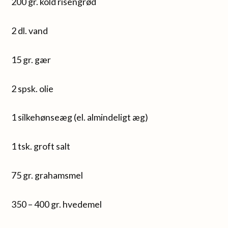
200 gr. kold risengrød
2 dl. vand
15 gr. gær
2 spsk. olie
1 silkehønseæg (el. almindeligt æg)
1 tsk. groft salt
75 gr. grahamsmel
350 – 400 gr. hvedemel