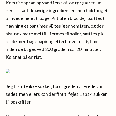
Kom risengrød og vand i en skål og rør gæren ud
heri. Tilsæt de øvrige ingredienser, men hold noget
af hvedemelet tilbage. Ælt til en blød dej. Sættes til
hævning et par timer. Æltes igennem igen, og der
skal nok mere mel til – formes til boller, sættes på
plade med bagepapir og efterhæver ca. ½ time
inden de bages ved 200 grader i ca. 20 minutter.
Køler af på en rist.
Jeg tilsatte ikke sukker, fordi grøden allerede var
sødet, men ellers kan der fint tilføjes 1 spsk. sukker
til opskriften.