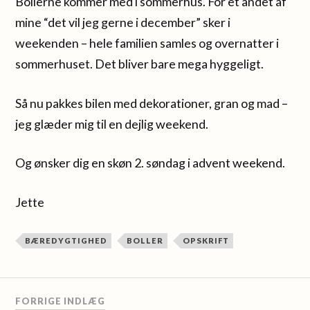
Bollerne kommer med i sommerhus. For et andet af
mine “det vil jeg gerne i december” sker i
weekenden – hele familien samles og overnatter i
sommerhuset. Det bliver bare mega hyggeligt.
Så nu pakkes bilen med dekorationer, gran og mad –
jeg glæder mig til en dejlig weekend.
Og ønsker dig en skøn 2. søndag i advent weekend.
Jette
BÆREDYGTIGHED
BOLLER
OPSKRIFT
FORRIGE INDLÆG