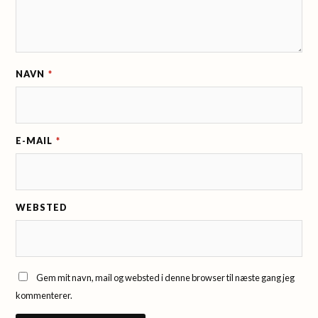
NAVN
*
E-MAIL
*
WEBSTED
Gem mit navn, mail og websted i denne browser til næste gang jeg
kommenterer.