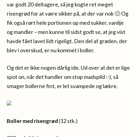
var godt 20 deltagere, så jeg kogte ret meget
risengrød for at være sikker på, at der var nok 🙂 Og
fik også rørt hele portionen op med sukker, vanilje
og mandler – men kunne til sidst godt se, at jeg vist
havde fået lavet lidt rigeligt. Den del af grøden, der
blev i overskud, er nu kommet i boller.
Og det er ikke nogen dårlig ide. Ud over at det er lige
spot on, når det handler om stop madspild :-), så
smager bollerne fint, er let svampede og lækre.
Boller med risengrød
(12 stk.)