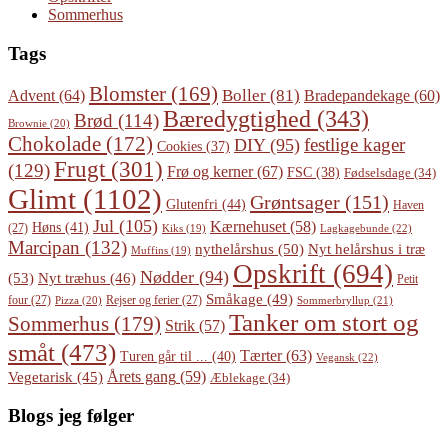
Sommerhus
Tags
Blomster
(169)
Boller
(81)
Advent
(64)
Bradepandekage
(60)
Bæredygtighed
(343)
Brød
(114)
Brownie
(20)
Chokolade
(172)
festlige kager
DIY
(95)
Cookies
(37)
Frugt
(301)
(129)
Frø og kerner
(67)
FSC
(38)
Fødselsdage
(34)
Glimt
(1102)
Grøntsager
(151)
Glutenfri
(44)
Haven
Jul
(105)
Kærnehuset
(58)
Høns
(41)
(27)
Lagkagebunde
(22)
Kiks
(19)
Marcipan
(132)
Nyt helårshus i træ
nythelårshus
(50)
Muffins
(19)
Opskrift
(694)
Nødder
(94)
(53)
Nyt træhus
(46)
Petit
Småkage
(49)
four
(27)
Rejser og ferier
(27)
Pizza
(20)
Sommerbryllup
(21)
Tanker om stort og
Sommerhus
(179)
Strik
(57)
småt
(473)
Tærter
(63)
Turen går til ...
(40)
Vegansk
(22)
Årets gang
(59)
Vegetarisk
(45)
Æblekage
(34)
Blogs jeg følger