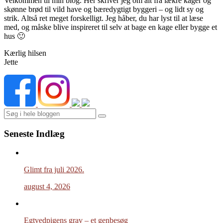
Velkommen til min blog. Her skriver jeg om alt fra lækre kager og
skønne brød til vild have og bæredygtigt byggeri – og lidt sy og
strik. Altså ret meget forskelligt. Jeg håber, du har lyst til at læse
med, og måske blive inspireret til selv at bage en kage eller bygge et
hus 🙂
Kærlig hilsen
Jette
Search
Seneste Indlæg
Glimt fra juli 2026.
august 4, 2026
Egtvedpigens grav – et genbesøg