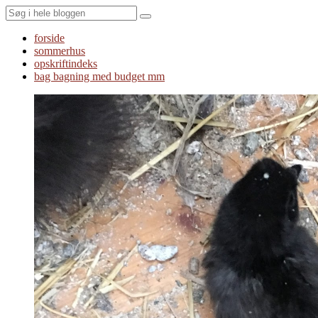
Search
forside
sommerhus
opskriftindeks
bag bagning med budget mm