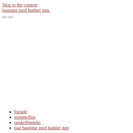
Skip to the content
bagning med budget mm.
Toggle
Toggle
the
the
mobile
search
menu
field
forside
sommerhus
opskriftindeks
bag bagning med budget mm