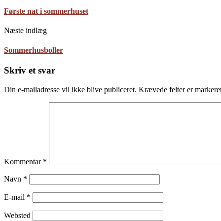
Første nat i sommerhuset
Næste indlæg
Sommerhusboller
Skriv et svar
Din e-mailadresse vil ikke blive publiceret.
Krævede felter er marker
Kommentar
*
Navn
*
E-mail
*
Websted