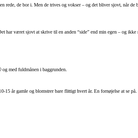
ede, de bor i. Men de trives og vokser – og det bliver sjovt, når de beg
Det har været sjovt at skrive til en anden “side” end min egen – og ikke 
en 🙂 og med fuldmånen i baggrunden.
0-15 år gamle og blomstrer bare flittigt hvert år. En fornøjelse at se på.