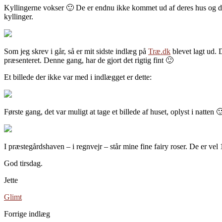
Kyllingerne vokser 🙂 De er endnu ikke kommet ud af deres hus og den r
kyllinger.
Som jeg skrev i går, så er mit sidste indlæg på
Træ.dk
blevet lagt ud. 
præsenteret. Denne gang, har de gjort det rigtig fint 🙂
Et billede der ikke var med i indlægget er dette:
Første gang, det var muligt at tage et billede af huset, oplyst i natt
I præstegårdshaven – i regnvejr – står mine fine fairy roser. De er vel 1
God tirsdag.
Jette
Glimt
Forrige indlæg