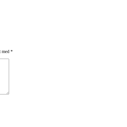
et med
*