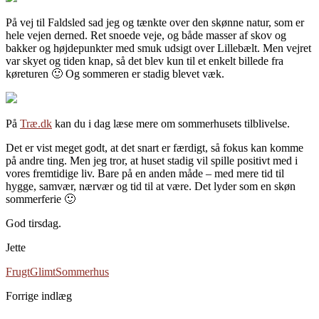
På vej til Faldsled sad jeg og tænkte over den skønne natur, som er
hele vejen derned. Ret snoede veje, og både masser af skov og
bakker og højdepunkter med smuk udsigt over Lillebælt. Men vejret
var skyet og tiden knap, så det blev kun til et enkelt billede fra
køreturen 🙂 Og sommeren er stadig blevet væk.
På
Træ.dk
kan du i dag læse mere om sommerhusets tilblivelse.
Det er vist meget godt, at det snart er færdigt, så fokus kan komme
på andre ting. Men jeg tror, at huset stadig vil spille positivt med i
vores fremtidige liv. Bare på en anden måde – med mere tid til
hygge, samvær, nærvær og tid til at være. Det lyder som en skøn
sommerferie 🙂
God tirsdag.
Jette
Frugt
Glimt
Sommerhus
Forrige indlæg