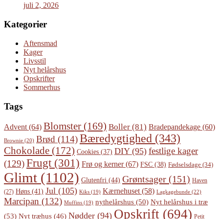
juli 2, 2026
Kategorier
Aftensmad
Kager
Livsstil
Nyt helårshus
Opskrifter
Sommerhus
Tags
Blomster
(169)
Boller
(81)
Advent
(64)
Bradepandekage
(60)
Bæredygtighed
(343)
Brød
(114)
Brownie
(20)
Chokolade
(172)
festlige kager
DIY
(95)
Cookies
(37)
Frugt
(301)
(129)
Frø og kerner
(67)
FSC
(38)
Fødselsdage
(34)
Glimt
(1102)
Grøntsager
(151)
Glutenfri
(44)
Haven
Jul
(105)
Kærnehuset
(58)
Høns
(41)
(27)
Lagkagebunde
(22)
Kiks
(19)
Marcipan
(132)
Nyt helårshus i træ
nythelårshus
(50)
Muffins
(19)
Opskrift
(694)
Nødder
(94)
(53)
Nyt træhus
(46)
Petit