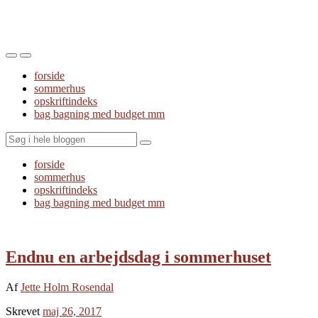
Toggle
Toggle
the
the
forside
mobile
search
sommerhus
menu
field
opskriftindeks
bag bagning med budget mm
Search
forside
sommerhus
opskriftindeks
bag bagning med budget mm
Endnu en arbejdsdag i sommerhuset
Af
Jette Holm Rosendal
Skrevet
maj 26, 2017