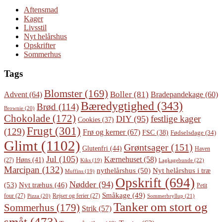
Aftensmad
Kager
Livsstil
Nyt helårshus
Opskrifter
Sommerhus
Tags
Blomster
(169)
Boller
(81)
Advent
(64)
Bradepandekage
(60)
Bæredygtighed
(343)
Brød
(114)
Brownie
(20)
Chokolade
(172)
festlige kager
DIY
(95)
Cookies
(37)
Frugt
(301)
(129)
Frø og kerner
(67)
FSC
(38)
Fødselsdage
(34)
Glimt
(1102)
Grøntsager
(151)
Glutenfri
(44)
Haven
Jul
(105)
Kærnehuset
(58)
Høns
(41)
(27)
Lagkagebunde
(22)
Kiks
(19)
Marcipan
(132)
Nyt helårshus i træ
nythelårshus
(50)
Muffins
(19)
Opskrift
(694)
Nødder
(94)
(53)
Nyt træhus
(46)
Petit
Småkage
(49)
four
(27)
Rejser og ferier
(27)
Pizza
(20)
Sommerbryllup
(21)
Tanker om stort og
Sommerhus
(179)
Strik
(57)
småt
(473)