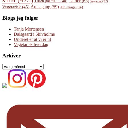
Tærter
(63)
Turen går til ...
(40)
Vegansk
(22)
Årets gang
(59)
Vegetarisk
(45)
Æblekage
(34)
Blogs jeg følger
Tanja Mortensen
Dalsgaard i Skivholme
Underet er at vi er til
Vegetarisk hverdag
Arkiver
Arkiver