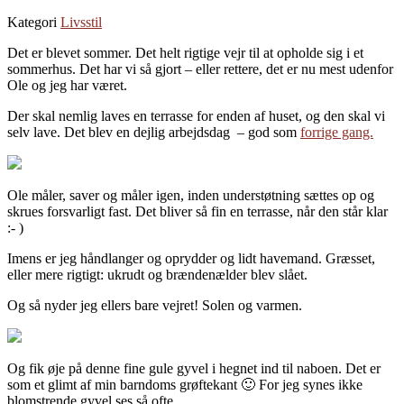
Kategori
Livsstil
Det er blevet sommer. Det helt rigtige vejr til at opholde sig i et
sommerhus. Det har vi så gjort – eller rettere, det er nu mest udenfor
Ole og jeg har været.
Der skal nemlig laves en terrasse for enden af huset, og den skal vi
selv lave. Det blev en dejlig arbejdsdag – god som
forrige gang.
Ole måler, saver og måler igen, inden understøtning sættes op og
skrues forsvarligt fast. Det bliver så fin en terrasse, når den står klar
:- )
Imens er jeg håndlanger og oprydder og lidt havemand. Græsset,
eller mere rigtigt: ukrudt og brændenælder blev slået.
Og så nyder jeg ellers bare vejret! Solen og varmen.
Og fik øje på denne fine gule gyvel i hegnet ind til naboen. Det er
som et glimt af min barndoms grøftekant 🙂 For jeg synes ikke
blomstrende gyvel ses så ofte.