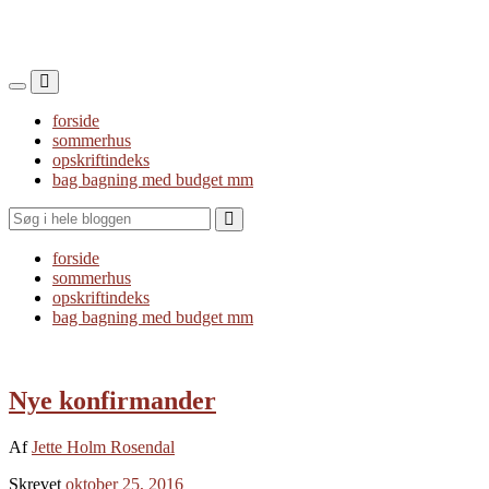
Toggle
Toggle
the
the
forside
mobile
search
sommerhus
menu
field
opskriftindeks
bag bagning med budget mm
Search
forside
sommerhus
opskriftindeks
bag bagning med budget mm
Nye konfirmander
Af
Jette Holm Rosendal
Skrevet
oktober 25, 2016