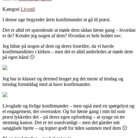
Kategori
Livsstil
I denne uge begynder årets konfirmander at gå til præst.
Det er altid ret spændende at møde dem sådan første gang – hvordan
er de? Kender jeg nogen af dem? Hvordan er hele holdet osv.
Jeg hilste på nogen af dem og deres forældre, da vi havde
konfirmandintro i kirken – men det er altid anderledes at møde dem
på egen hånd 🙂
Jeg har to klasser og dermed bruger jeg det meste af tirsdag og
torsdag formiddag med at have konfirmander.
Livsglade og livlige konfirmander – men også med en spørgelyst og
et engagement, der overrasker. Og for første gang i min tid som
præst lykkedes det – på deres egen opfordring – at synge en tre
stemmig kanon. Det er ret usædvanligt – men det glæder mit
sangglade hjerte – og tegner godt for tiden sammen med dem 🙂