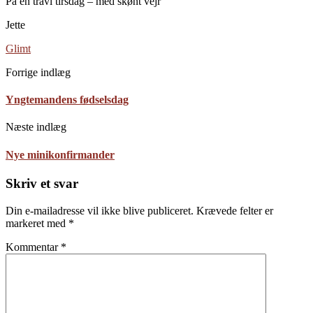
På en travl tirsdag – med skønt vejr
Jette
Glimt
Forrige indlæg
Yngtemandens fødselsdag
Næste indlæg
Nye minikonfirmander
Skriv et svar
Din e-mailadresse vil ikke blive publiceret.
Krævede felter er
markeret med
*
Kommentar
*