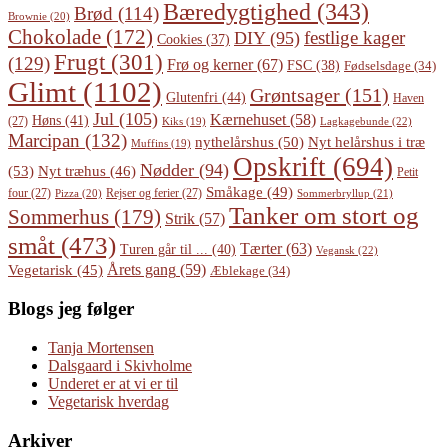
Bæredygtighed
(343)
Brød
(114)
Brownie
(20)
Chokolade
(172)
festlige kager
DIY
(95)
Cookies
(37)
Frugt
(301)
(129)
Frø og kerner
(67)
FSC
(38)
Fødselsdage
(34)
Glimt
(1102)
Grøntsager
(151)
Glutenfri
(44)
Haven
Jul
(105)
Kærnehuset
(58)
Høns
(41)
(27)
Lagkagebunde
(22)
Kiks
(19)
Marcipan
(132)
Nyt helårshus i træ
nythelårshus
(50)
Muffins
(19)
Opskrift
(694)
Nødder
(94)
(53)
Nyt træhus
(46)
Petit
Småkage
(49)
four
(27)
Rejser og ferier
(27)
Pizza
(20)
Sommerbryllup
(21)
Tanker om stort og
Sommerhus
(179)
Strik
(57)
småt
(473)
Tærter
(63)
Turen går til ...
(40)
Vegansk
(22)
Årets gang
(59)
Vegetarisk
(45)
Æblekage
(34)
Blogs jeg følger
Tanja Mortensen
Dalsgaard i Skivholme
Underet er at vi er til
Vegetarisk hverdag
Arkiver