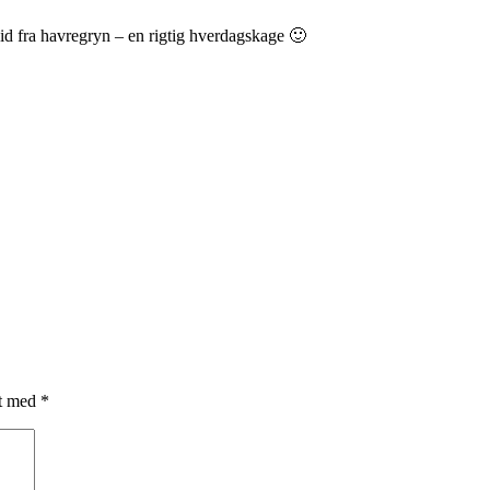
id fra havregryn – en rigtig hverdagskage 🙂
et med
*