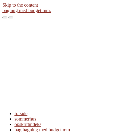
Skip to the content
bagning med budget mm.
Toggle
Toggle
the
the
mobile
search
menu
field
forside
sommerhus
opskriftindeks
bag bagning med budget mm