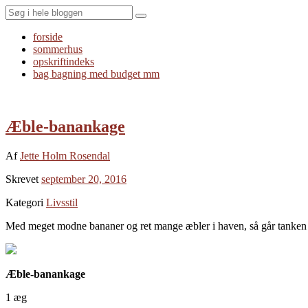
Search
forside
sommerhus
opskriftindeks
bag bagning med budget mm
Æble-banankage
Af
Jette Holm Rosendal
Skrevet
september 20, 2016
Kategori
Livsstil
Med meget modne bananer og ret mange æbler i haven, så går tanken let
Æble-banankage
1 æg