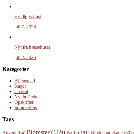
Hvidløgs-høst
juli 7, 2026
Nyt fra hønsehuset
juli 2, 2026
Kategorier
Aftensmad
Kager
Livsstil
Nyt helårshus
Opskrifter
Sommerhus
Tags
Blomster
(169)
Boller
(81)
Advent
(64)
Bradepandekage
(60)