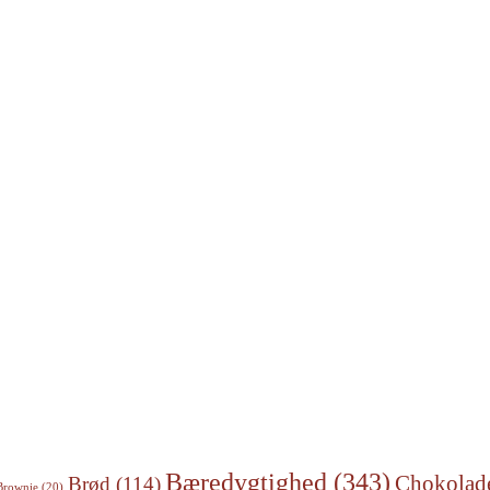
Bæredygtighed
(343)
Chokolad
Brød
(114)
Brownie
(20)