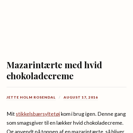
Mazarintærte med hvid
chokoladecreme
JETTE HOLM ROSENDAL
AUGUST 17, 2016
Mit
stikkelsbærsyltetøj
kom i brug igen. Denne gang
som smagsgiver til en lækker hvid chokoladecreme.
Og anvendt på toppen af en mazarintærte, så bliver