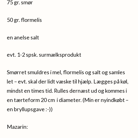
75 gr. smør
50 gr. flormelis
en anelse salt
evt. 1-2 spsk. surmælksprodukt
Smørret smuldres i mel, flormelis og salt og samles
let – evt. skal der lidt væske til hjælp. Lægges på køl,
mindst en times tid. Rulles dernæst ud og kommes i
en tærteform 20 cm i diameter. (Min er nyindkøbt –
en bryllupsgave :-))
Mazarin: