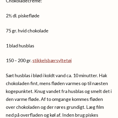
Chokoladecreme:
2½ dl. piskefløde
75 gr. hvid chokolade
1 blad husblas
150 – 200 gr.
stikkelsbærsyltetøj
Sæt husblas i blød i koldt vand ca. 10 minutter. Hak
chokoladen fint, mens fløden varmes op til næsten
kogepunktet. Knug vandet fra husblas og smelt det i
den varme fløde. Af to omgange kommes fløden
over chokoladen og der røres grundigt. Læg film
ned på overfladen og køl af. Inden brug piskes