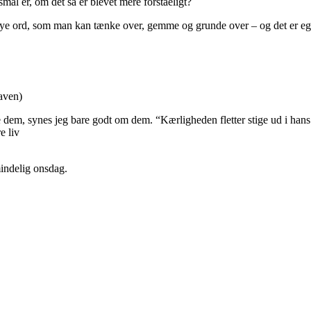
gsmål er, om det så er blevet mere forståeligt?
er, nye ord, som man kan tænke over, gemme og grunde over – og det er e
taven)
are dem, synes jeg bare godt om dem. “Kærligheden fletter stige ud i ha
e liv
mindelig onsdag.