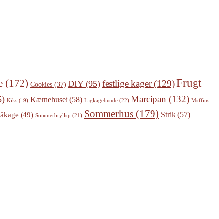
Frugt
e
(172)
festlige kager
(129)
DIY
(95)
Cookies
(37)
Marcipan
(132)
5)
Kærnehuset
(58)
Lagkagebunde
(22)
Kiks
(19)
Muffins
Sommerhus
(179)
Strik
(57)
åkage
(49)
Sommerbryllup
(21)