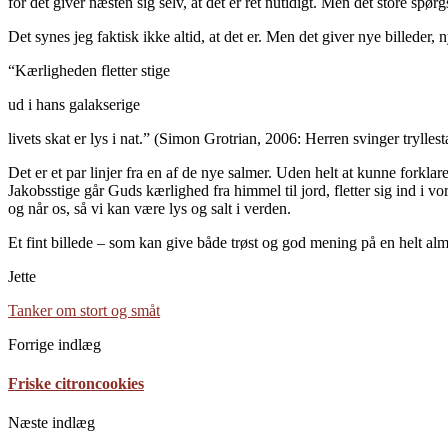
for det giver næsten sig selv, at det er ret nutidigt. Men det store spør
Det synes jeg faktisk ikke altid, at det er. Men det giver nye billed
“Kærligheden fletter stige
ud i hans galakserige
livets skat er lys i nat.” (Simon Grotrian, 2006: Herren svinger trylles
Det er et par linjer fra en af de nye salmer. Uden helt at kunne forkl
Jakobsstige går Guds kærlighed fra himmel til jord, fletter sig ind i vor
og når os, så vi kan være lys og salt i verden.
Et fint billede – som kan give både trøst og god mening på en helt al
Jette
Tanker om stort og småt
Forrige indlæg
Friske citroncookies
Næste indlæg