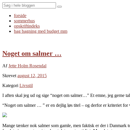
Search
forside
sommerhus
opskriftindeks
bag bagning med budget mm
Noget om salmer …
Af
Jette Holm Rosendal
Skrevet
august 12, 2015
Kategori
Livsstil
I aften skal jeg ud og sige “noget om salmer…” Et emne, jeg gerne t
“Noget om salmer … ” er en dejlig løs titel – og derfor er kriteriet for
Mange tænker nok salmer som gamle, men faktisk er der i Danmark to dig