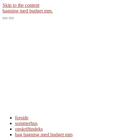
Skip to the content
bagning med budget mm.
Toggle
Toggle
the
the
mobile
search
menu
field
forside
sommerhus
opskriftindeks
bag bagning med budget mm