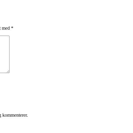
et med
*
eg kommenterer.