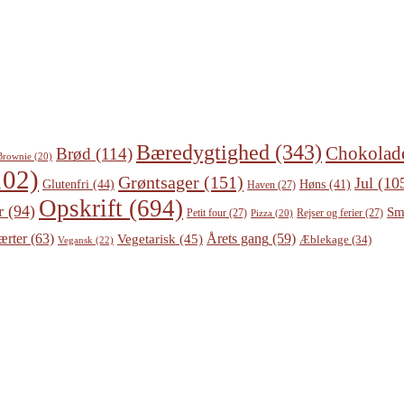
Bæredygtighed
(343)
Chokolad
Brød
(114)
Brownie
(20)
02)
Grøntsager
(151)
Jul
(10
Glutenfri
(44)
Høns
(41)
Haven
(27)
Opskrift
(694)
r
(94)
Sm
Petit four
(27)
Rejser og ferier
(27)
Pizza
(20)
ærter
(63)
Årets gang
(59)
Vegetarisk
(45)
Æblekage
(34)
Vegansk
(22)