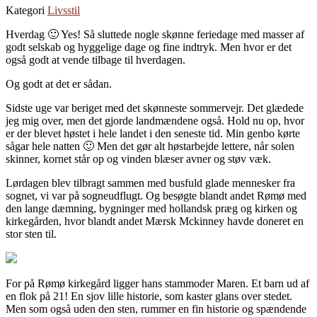
Kategori
Livsstil
Hverdag 🙂 Yes! Så sluttede nogle skønne feriedage med masser af
godt selskab og hyggelige dage og fine indtryk. Men hvor er det
også godt at vende tilbage til hverdagen.
Og godt at det er sådan.
Sidste uge var beriget med det skønneste sommervejr. Det glædede
jeg mig over, men det gjorde landmændene også. Hold nu op, hvor
er der blevet høstet i hele landet i den seneste tid. Min genbo kørte
sågar hele natten 🙂 Men det gør alt høstarbejde lettere, når solen
skinner, kornet står op og vinden blæser avner og støv væk.
Lørdagen blev tilbragt sammen med busfuld glade mennesker fra
sognet, vi var på sogneudflugt. Og besøgte blandt andet Rømø med
den lange dæmning, bygninger med hollandsk præg og kirken og
kirkegården, hvor blandt andet Mærsk Mckinney havde doneret en
stor sten til.
For på Rømø kirkegård ligger hans stammoder Maren. Et barn ud af
en flok på 21! En sjov lille historie, som kaster glans over stedet.
Men som også uden den sten, rummer en fin historie og spændende