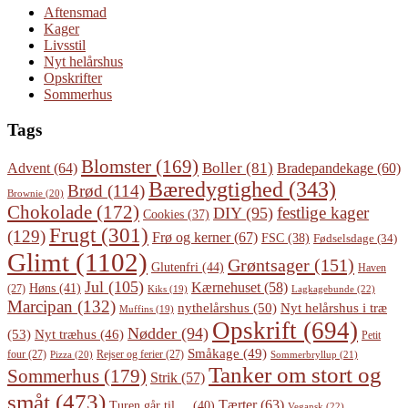
Aftensmad
Kager
Livsstil
Nyt helårshus
Opskrifter
Sommerhus
Tags
Blomster
(169)
Boller
(81)
Advent
(64)
Bradepandekage
(60)
Bæredygtighed
(343)
Brød
(114)
Brownie
(20)
Chokolade
(172)
festlige kager
DIY
(95)
Cookies
(37)
Frugt
(301)
(129)
Frø og kerner
(67)
FSC
(38)
Fødselsdage
(34)
Glimt
(1102)
Grøntsager
(151)
Glutenfri
(44)
Haven
Jul
(105)
Kærnehuset
(58)
Høns
(41)
(27)
Lagkagebunde
(22)
Kiks
(19)
Marcipan
(132)
Nyt helårshus i træ
nythelårshus
(50)
Muffins
(19)
Opskrift
(694)
Nødder
(94)
(53)
Nyt træhus
(46)
Petit
Småkage
(49)
four
(27)
Rejser og ferier
(27)
Pizza
(20)
Sommerbryllup
(21)
Tanker om stort og
Sommerhus
(179)
Strik
(57)
småt
(473)
Tærter
(63)
Turen går til ...
(40)
Vegansk
(22)