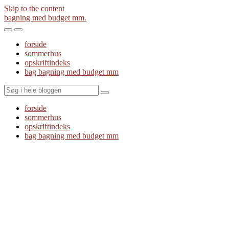
Skip to the content
bagning med budget mm.
Toggle
Toggle
the
the
forside
mobile
search
sommerhus
menu
field
opskriftindeks
bag bagning med budget mm
Search
forside
sommerhus
opskriftindeks
bag bagning med budget mm