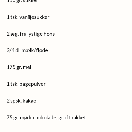
150 gr. sukker
1 tsk. vaniljesukker
2 æg, fra lystige høns
3/4 dl. mælk/fløde
175 gr. mel
1 tsk. bagepulver
2 spsk. kakao
75 gr. mørk chokolade, grofthakket