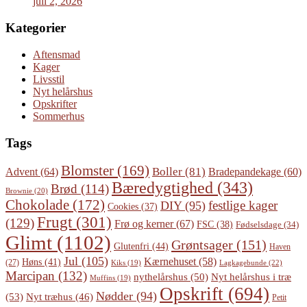
juli 2, 2026
Kategorier
Aftensmad
Kager
Livsstil
Nyt helårshus
Opskrifter
Sommerhus
Tags
Blomster
(169)
Boller
(81)
Advent
(64)
Bradepandekage
(60)
Bæredygtighed
(343)
Brød
(114)
Brownie
(20)
Chokolade
(172)
festlige kager
DIY
(95)
Cookies
(37)
Frugt
(301)
(129)
Frø og kerner
(67)
FSC
(38)
Fødselsdage
(34)
Glimt
(1102)
Grøntsager
(151)
Glutenfri
(44)
Haven
Jul
(105)
Kærnehuset
(58)
Høns
(41)
(27)
Lagkagebunde
(22)
Kiks
(19)
Marcipan
(132)
Nyt helårshus i træ
nythelårshus
(50)
Muffins
(19)
Opskrift
(694)
Nødder
(94)
(53)
Nyt træhus
(46)
Petit