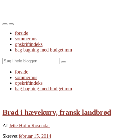
Toggle
Toggle
the
the
forside
mobile
search
sommerhus
menu
field
opskriftindeks
bag bagning med budget mm
Search
forside
sommerhus
opskriftindeks
bag bagning med budget mm
Brød i hævekurv, fransk landbrød
Af
Jette Holm Rosendal
Skrevet
februar 15, 2014