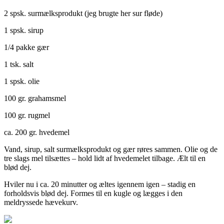
2 spsk. surmælksprodukt (jeg brugte her sur fløde)
1 spsk. sirup
1/4 pakke gær
1 tsk. salt
1 spsk. olie
100 gr. grahamsmel
100 gr. rugmel
ca. 200 gr. hvedemel
Vand, sirup, salt surmælksprodukt og gær røres sammen. Olie og de
tre slags mel tilsættes – hold lidt af hvedemelet tilbage. Ælt til en
blød dej.
Hviler nu i ca. 20 minutter og æltes igennem igen – stadig en
forholdsvis blød dej. Formes til en kugle og lægges i den
meldryssede hævekurv.