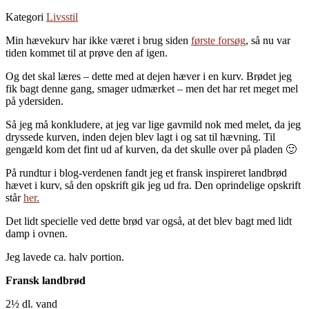
Kategori
Livsstil
Min hævekurv har ikke været i brug siden
første forsøg
, så nu var
tiden kommet til at prøve den af igen.
Og det skal læres – dette med at dejen hæver i en kurv. Brødet jeg
fik bagt denne gang, smager udmærket – men det har ret meget mel
på ydersiden.
Så jeg må konkludere, at jeg var lige gavmild nok med melet, da jeg
dryssede kurven, inden dejen blev lagt i og sat til hævning. Til
gengæld kom det fint ud af kurven, da det skulle over på pladen 🙂
På rundtur i blog-verdenen fandt jeg et fransk inspireret landbrød
hævet i kurv, så den opskrift gik jeg ud fra. Den oprindelige opskrift
står
her.
Det lidt specielle ved dette brød var også, at det blev bagt med lidt
damp i ovnen.
Jeg lavede ca. halv portion.
Fransk landbrød
2½ dl. vand