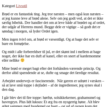
Kategori
Livsstil
Brød er en fantastisk ting. Jeg tror næsten – men også kun næsten –
at jeg kunne leve af brød alene. Selv om jeg godt ved, at det er ikke
særlig bibelsk. Der handler det om at leve både af brødet og af ordet,
der udgår af Herrens mund. Begge dele er vigtige – så godt det er
søndag i morgen, så lyder Ordet igen.
Men ingen tvivl om, at brød er væsentligt. Og at bage det selv er
bare en fornøjelse.
Og midt i alle forbereldser til jul, er det skønt ind i mellem at bage
noget, der ikke har en duft af kanel, eller en snert af kardemomme
eller nellike
Mine brød er meget bagt efter det forhånden-værende princip. Og
derfor altid spændende at se, dufte og smage det færdige resultat.
Arbejdet undervejs er fascinerende. Når gæren er udrørt i væsken –
så at lave små toppe i dejfadet – af de ingredienser, jeg synes skal i
den dag.
I går blev det til fire toppe: hørfrø, solsikkekerner, grahamsmel og
havregryn. Plus lidt luksus: Et æg fra en nysgerrig høne. Alt blev
æltet sammen med hvedemel og bagt – og ud af ovnen kom det