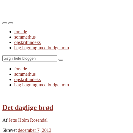
Toggle
Toggle
the
the
forside
mobile
search
sommerhus
menu
field
opskriftindeks
bag bagning med budget mm
Search
forside
sommerhus
opskriftindeks
bag bagning med budget mm
Det daglige brød
Af
Jette Holm Rosendal
Skrevet
december 7, 2013