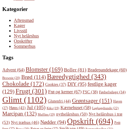
Kategorier
Aftensmad
Kager
Livsstil
Nyt helårshus
Opskrifter
Sommerhus
Tags
Blomster
(169)
Boller
(81)
Advent
(64)
Bradepandekage
(60)
Bæredygtighed
(343)
Brød
(114)
Brownie
(20)
Chokolade
(172)
festlige kager
DIY
(95)
Cookies
(37)
Frugt
(301)
(129)
Frø og kerner
(67)
FSC
(38)
Fødselsdage
(34)
Glimt
(1102)
Grøntsager
(151)
Glutenfri
(44)
Haven
Jul
(105)
Kærnehuset
(58)
Høns
(41)
(27)
Lagkagebunde
(22)
Kiks
(19)
Marcipan
(132)
Nyt helårshus i træ
nythelårshus
(50)
Muffins
(19)
Opskrift
(694)
Nødder
(94)
(53)
Nyt træhus
(46)
Petit
Småkage
(49)
four
(27)
Rejser og ferier
(27)
Pizza
(20)
Sommerbryllup
(21)