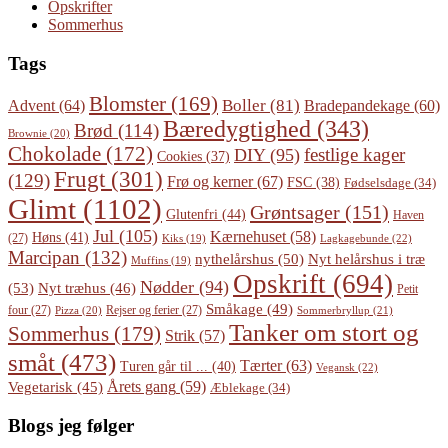
Opskrifter
Sommerhus
Tags
Blomster
(169)
Boller
(81)
Advent
(64)
Bradepandekage
(60)
Bæredygtighed
(343)
Brød
(114)
Brownie
(20)
Chokolade
(172)
festlige kager
DIY
(95)
Cookies
(37)
Frugt
(301)
(129)
Frø og kerner
(67)
FSC
(38)
Fødselsdage
(34)
Glimt
(1102)
Grøntsager
(151)
Glutenfri
(44)
Haven
Jul
(105)
Kærnehuset
(58)
Høns
(41)
(27)
Lagkagebunde
(22)
Kiks
(19)
Marcipan
(132)
Nyt helårshus i træ
nythelårshus
(50)
Muffins
(19)
Opskrift
(694)
Nødder
(94)
(53)
Nyt træhus
(46)
Petit
Småkage
(49)
four
(27)
Rejser og ferier
(27)
Pizza
(20)
Sommerbryllup
(21)
Tanker om stort og
Sommerhus
(179)
Strik
(57)
småt
(473)
Tærter
(63)
Turen går til ...
(40)
Vegansk
(22)
Årets gang
(59)
Vegetarisk
(45)
Æblekage
(34)
Blogs jeg følger