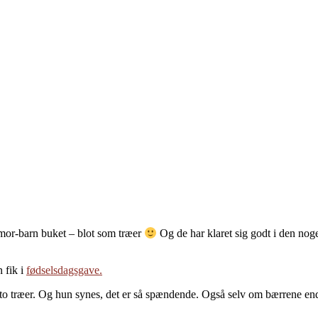
 mor-barn buket – blot som træer
Og de har klaret sig godt i den noget
 fik i
fødselsdagsgave.
 to træer. Og hun synes, det er så spændende. Også selv om bærrene e