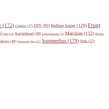
Frugt
e
(172)
festlige kager
(129)
DIY
(95)
Cookies
(37)
Marcipan
(132)
5)
Kærnehuset
(58)
Lagkagebunde
(22)
Kiks
(19)
Muffins
Sommerhus
(179)
Strik
(57)
åkage
(49)
Sommerbryllup
(21)