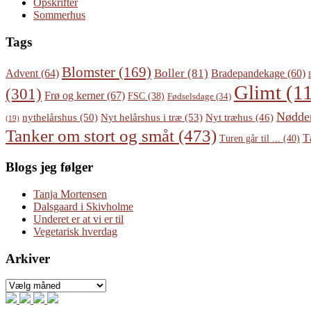
Opskrifter
Sommerhus
Tags
Blomster
(169)
Boller
(81)
Advent
(64)
Bradepandekage
(60)
Glimt
(11
(301)
Frø og kerner
(67)
FSC
(38)
Fødselsdage
(34)
Nødde
Nyt helårshus i træ
(53)
nythelårshus
(50)
Nyt træhus
(46)
(19)
Tanker om stort og småt
(473)
T
Turen går til ...
(40)
Blogs jeg følger
Tanja Mortensen
Dalsgaard i Skivholme
Underet er at vi er til
Vegetarisk hverdag
Arkiver
Arkiver