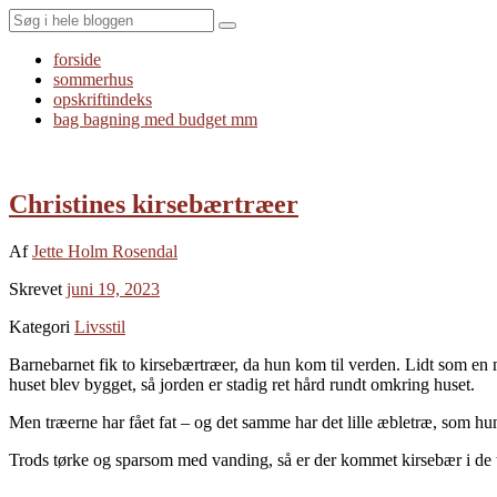
Search
forside
sommerhus
opskriftindeks
bag bagning med budget mm
Christines kirsebærtræer
Af
Jette Holm Rosendal
Skrevet
juni 19, 2023
Kategori
Livsstil
Barnebarnet fik to kirsebærtræer, da hun kom til verden. Lidt som en
huset blev bygget, så jorden er stadig ret hård rundt omkring huset.
Men træerne har fået fat – og det samme har det lille æbletræ, som hun
Trods tørke og sparsom med vanding, så er der kommet kirsebær i de