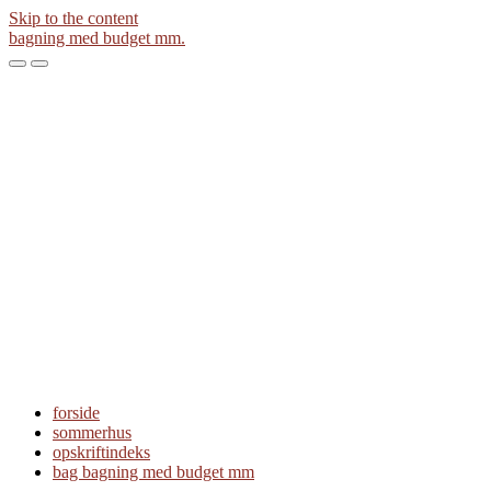
Skip to the content
bagning med budget mm.
Toggle
Toggle
the
the
mobile
search
menu
field
forside
sommerhus
opskriftindeks
bag bagning med budget mm