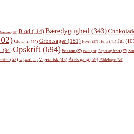
Bæredygtighed
(343)
Chokolad
Brød
(114)
Brownie
(20)
02)
Grøntsager
(151)
Jul
(10
Glutenfri
(44)
Høns
(41)
Haven
(27)
Opskrift
(694)
r
(94)
Sm
Petit four
(27)
Rejser og ferier
(27)
Pizza
(20)
ærter
(63)
Årets gang
(59)
Vegetarisk
(45)
Æblekage
(34)
Vegansk
(22)