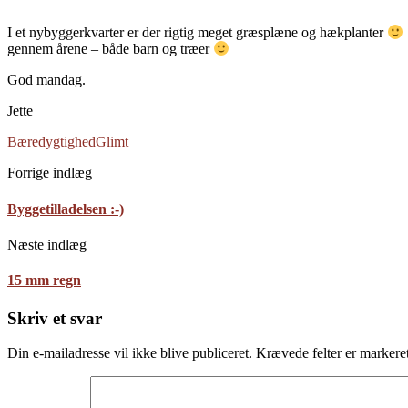
I et nybyggerkvarter er der rigtig meget græsplæne og hækplanter
gennem årene – både barn og træer
God mandag.
Jette
Bæredygtighed
Glimt
Forrige indlæg
Byggetilladelsen :-)
Næste indlæg
15 mm regn
Skriv et svar
Din e-mailadresse vil ikke blive publiceret.
Krævede felter er marker