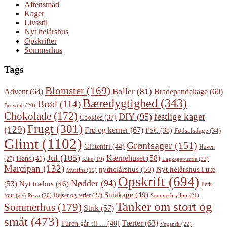
Aftensmad
Kager
Livsstil
Nyt helårshus
Opskrifter
Sommerhus
Tags
Blomster
(169)
Boller
(81)
Advent
(64)
Bradepandekage
(60)
Bæredygtighed
(343)
Brød
(114)
Brownie
(20)
Chokolade
(172)
festlige kager
DIY
(95)
Cookies
(37)
Frugt
(301)
(129)
Frø og kerner
(67)
FSC
(38)
Fødselsdage
(34)
Glimt
(1102)
Grøntsager
(151)
Glutenfri
(44)
Haven
Jul
(105)
Kærnehuset
(58)
Høns
(41)
(27)
Lagkagebunde
(22)
Kiks
(19)
Marcipan
(132)
Nyt helårshus i træ
nythelårshus
(50)
Muffins
(19)
Opskrift
(694)
Nødder
(94)
(53)
Nyt træhus
(46)
Petit
Småkage
(49)
four
(27)
Rejser og ferier
(27)
Pizza
(20)
Sommerbryllup
(21)
Tanker om stort og
Sommerhus
(179)
Strik
(57)
småt
(473)
Tærter
(63)
Turen går til ...
(40)
Vegansk
(22)