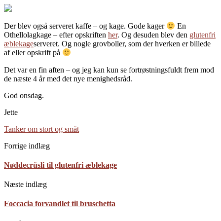
Der blev også serveret kaffe – og kage. Gode kager
En
Othellolagkage – efter opskriften
her
. Og desuden blev den
glutenfri
æblekage
serveret. Og nogle grovboller, som der hverken er billede
af eller opskrift på
Det var en fin aften – og jeg kan kun se fortrøstningsfuldt frem mod
de næste 4 år med det nye menighedsråd.
God onsdag.
Jette
Tanker om stort og småt
Forrige indlæg
Nøddecrüsli til glutenfri æblekage
Næste indlæg
Foccacia forvandlet til bruschetta