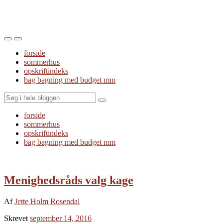
Toggle
Toggle
the
the
forside
mobile
search
sommerhus
menu
field
opskriftindeks
bag bagning med budget mm
Search
forside
sommerhus
opskriftindeks
bag bagning med budget mm
Menighedsråds valg kage
Af
Jette Holm Rosendal
Skrevet
september 14, 2016