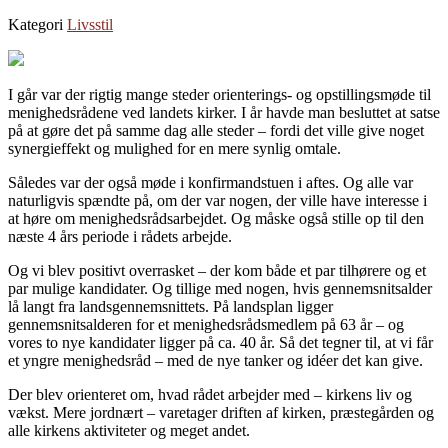
Kategori
Livsstil
I går var der rigtig mange steder orienterings- og opstillingsmøde til
menighedsrådene ved landets kirker. I år havde man besluttet at satse
på at gøre det på samme dag alle steder – fordi det ville give noget
synergieffekt og mulighed for en mere synlig omtale.
Således var der også møde i konfirmandstuen i aftes. Og alle var
naturligvis spændte på, om der var nogen, der ville have interesse i
at høre om menighedsrådsarbejdet. Og måske også stille op til den
næste 4 års periode i rådets arbejde.
Og vi blev positivt overrasket – der kom både et par tilhørere og et
par mulige kandidater. Og tillige med nogen, hvis gennemsnitsalder
lå langt fra landsgennemsnittets. På landsplan ligger
gennemsnitsalderen for et menighedsrådsmedlem på 63 år – og
vores to nye kandidater ligger på ca. 40 år. Så det tegner til, at vi får
et yngre menighedsråd – med de nye tanker og idéer det kan give.
Der blev orienteret om, hvad rådet arbejder med – kirkens liv og
vækst. Mere jordnært – varetager driften af kirken, præstegården og
alle kirkens aktiviteter og meget andet.